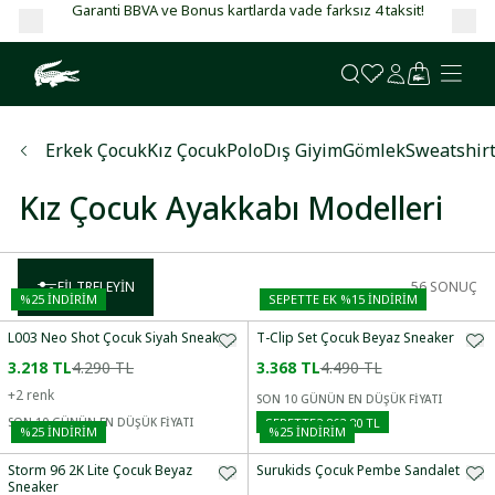
Garanti BBVA ve Bonus kartlarda vade farksız 4 taksit!
Erkek Çocuk
Kız Çocuk
Polo
Dış Giyim
Gömlek
Sweatshir
Kız Çocuk Ayakkabı Modelleri
FILTRELEYIN
56
SONUÇ
%
25
İNDİRİM
SEPETTE EK %15 İNDIRIM
L003 Neo Shot Çocuk Siyah Sneaker
T-Clip Set Çocuk Beyaz Sneaker
3.218 TL
4.290 TL
3.368 TL
4.490 TL
+
2
renk
SON 10 GÜNÜN EN DÜŞÜK FİYATI
SEPETTE
2.862,80 TL
SON 10 GÜNÜN EN DÜŞÜK FİYATI
%
25
İNDİRİM
%
25
İNDİRİM
Storm 96 2K Lite Çocuk Beyaz
Surukids Çocuk Pembe Sandalet
Sneaker