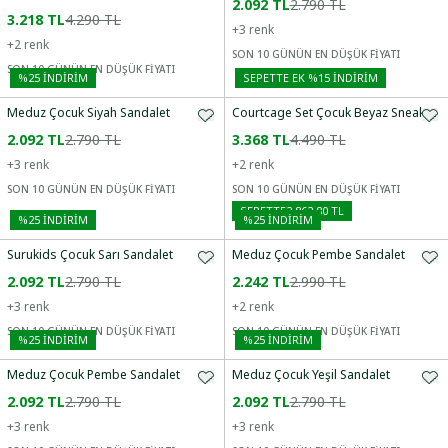
2.092 TL
2.790 TL
3.218 TL
4.290 TL
+
3
renk
+
2
renk
SON 10 GÜNÜN EN DÜŞÜK FİYATI
SON 10 GÜNÜN EN DÜŞÜK FİYATI
%
25
İNDİRİM
SEPETTE EK %15 İNDIRIM
Meduz Çocuk Siyah Sandalet
Courtcage Set Çocuk Beyaz Sneaker
2.092 TL
2.790 TL
3.368 TL
4.490 TL
+
3
renk
+
2
renk
SON 10 GÜNÜN EN DÜŞÜK FİYATI
SON 10 GÜNÜN EN DÜŞÜK FİYATI
SEPETTE
2.862,80 TL
%
25
İNDİRİM
%
25
İNDİRİM
Surukids Çocuk Sarı Sandalet
Meduz Çocuk Pembe Sandalet
2.092 TL
2.790 TL
2.242 TL
2.990 TL
+
3
renk
+
2
renk
SON 10 GÜNÜN EN DÜŞÜK FİYATI
SON 10 GÜNÜN EN DÜŞÜK FİYATI
%
25
İNDİRİM
%
25
İNDİRİM
Meduz Çocuk Pembe Sandalet
Meduz Çocuk Yeşil Sandalet
2.092 TL
2.790 TL
2.092 TL
2.790 TL
+
3
renk
+
3
renk