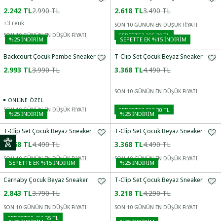
2.242 TL
2.990 TL
2.618 TL
3.490 TL
+
3
renk
SON 10 GÜNÜN EN DÜŞÜK FİYATI
SEPETTE
2.225,30 TL
SON 10 GÜNÜN EN DÜŞÜK FİYATI
%
25
İNDİRİM
SEPETTE EK %15 İNDIRIM
Backcourt Çocuk Pembe Sneaker
T-Clip Set Çocuk Beyaz Sneaker
2.993 TL
3.990 TL
3.368 TL
4.490 TL
SON 10 GÜNÜN EN DÜŞÜK FİYATI
ONLINE ÖZEL
SEPETTE
2.862,80 TL
SON 10 GÜNÜN EN DÜŞÜK FİYATI
%
25
İNDİRİM
%
25
İNDİRİM
T-Clip Set Çocuk Beyaz Sneaker
T-Clip Set Çocuk Beyaz Sneaker
3.368 TL
4.490 TL
3.368 TL
4.490 TL
SON 10 GÜNÜN EN DÜŞÜK FİYATI
SON 10 GÜNÜN EN DÜŞÜK FİYATI
SEPETTE EK %15 İNDIRIM
%
25
İNDİRİM
Carnaby Çocuk Beyaz Sneaker
T-Clip Set Çocuk Beyaz Sneaker
2.843 TL
3.790 TL
3.218 TL
4.290 TL
SON 10 GÜNÜN EN DÜŞÜK FİYATI
SON 10 GÜNÜN EN DÜŞÜK FİYATI
SEPETTE
2.416,55 TL