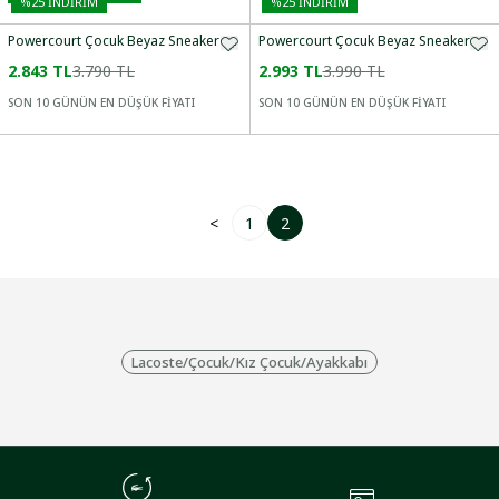
%
25
İNDİRİM
%
25
İNDİRİM
Powercourt Çocuk Beyaz Sneaker
Powercourt Çocuk Beyaz Sneaker
2.843 TL
3.790 TL
2.993 TL
3.990 TL
SON 10 GÜNÜN EN DÜŞÜK FİYATI
SON 10 GÜNÜN EN DÜŞÜK FİYATI
<
1
2
Lacoste
/
Çocuk
/
Kız Çocuk
/
Ayakkabı