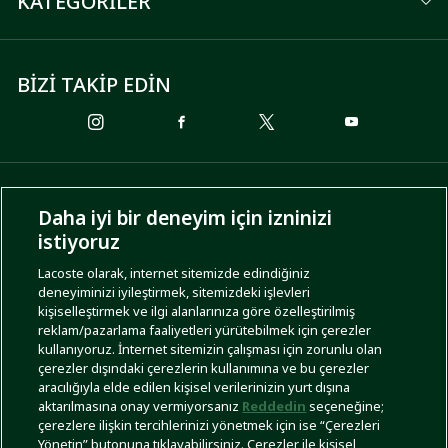
KATEGORİLER
BİZİ TAKİP EDİN
ÖDEME SEÇENEKLERİ
Daha iyi bir deneyim için izninizi
istiyoruz
Lacoste olarak, internet sitemizde edindiğiniz
deneyiminizi iyileştirmek, sitemizdeki işlevleri
KARGO SEÇENEKLERİ
kişiselleştirmek ve ilgi alanlarınıza göre özelleştirilmiş
reklam/pazarlama faaliyetleri yürütebilmek için çerezler
kullanıyoruz. İnternet sitemizin çalışması için zorunlu olan
çerezler dışındaki çerezlerin kullanımına ve bu çerezler
aracılığıyla elde edilen kişisel verilerinizin yurt dışına
aktarılmasına onay vermiyorsanız
Reddedin
seçeneğine;
çerezlere ilişkin tercihlerinizi yönetmek için ise “Çerezleri
Yönetin” butonuna tıklayabilirsiniz. Çerezler ile kişisel