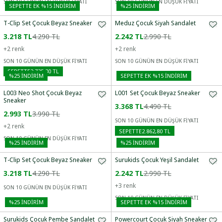
SON 10 GÜNÜN EN DÜŞÜK FİYATI
SON 10 GÜNÜN EN DÜŞÜK FİYATI
SEPETTE EK %15 İNDIRIM
%
25
İNDİRİM
T-Clip Set Çocuk Beyaz Sneaker
Meduz Çocuk Siyah Sandalet
3.218 TL
4.290 TL
2.242 TL
2.990 TL
+
2
renk
+
2
renk
SON 10 GÜNÜN EN DÜŞÜK FİYATI
SON 10 GÜNÜN EN DÜŞÜK FİYATI
SEPETTE
2.735,30 TL
%
25
İNDİRİM
SEPETTE EK %15 İNDIRIM
L003 Neo Shot Çocuk Beyaz
L001 Set Çocuk Beyaz Sneaker
Sneaker
3.368 TL
4.490 TL
2.993 TL
3.990 TL
SON 10 GÜNÜN EN DÜŞÜK FİYATI
+
2
renk
SEPETTE
2.862,80 TL
SON 10 GÜNÜN EN DÜŞÜK FİYATI
%
25
İNDİRİM
%
25
İNDİRİM
T-Clip Set Çocuk Beyaz Sneaker
Surukids Çocuk Yeşil Sandalet
3.218 TL
4.290 TL
2.242 TL
2.990 TL
+
3
renk
SON 10 GÜNÜN EN DÜŞÜK FİYATI
SON 10 GÜNÜN EN DÜŞÜK FİYATI
%
25
İNDİRİM
SEPETTE EK %15 İNDIRIM
Surukids Çocuk Pembe Sandalet
Powercourt Çocuk Siyah Sneaker