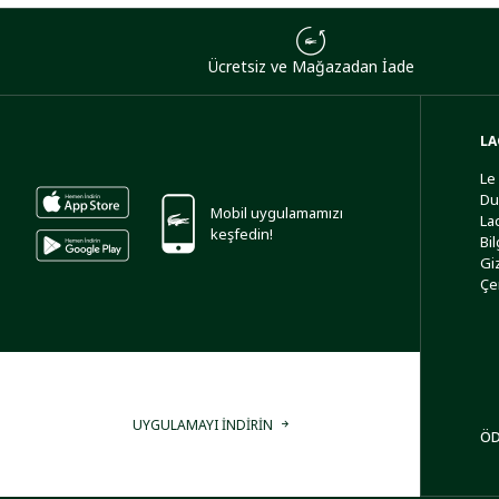
Ücretsiz ve Mağazadan İade
LA
Le
Du
Mobil uygulamamızı
La
keşfedin!
Bi
Giz
Çe
UYGULAMAYI İNDİRİN
ÖD