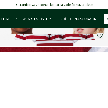
Garanti BBVA ve Bonus kartlarda vade farksız 4 taksit!
 GELENLER
WE ARE LACOSTE
KENDİ POLONUZU YARATIN