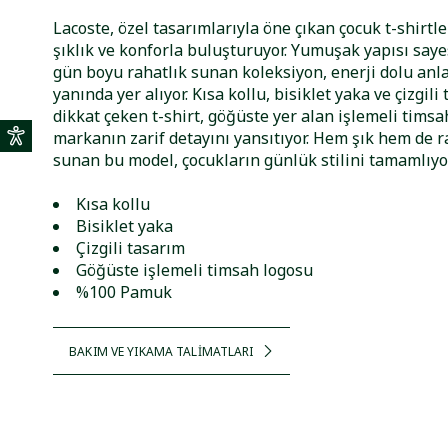
Lacoste, özel tasarımlarıyla öne çıkan çocuk t-shirtle
şıklık ve konforla buluşturuyor. Yumuşak yapısı say
gün boyu rahatlık sunan koleksiyon, enerji dolu anl
yanında yer alıyor. Kısa kollu, bisiklet yaka ve çizgili
dikkat çeken t-shirt, göğüste yer alan işlemeli timsa
markanın zarif detayını yansıtıyor. Hem şık hem de r
sunan bu model, çocukların günlük stilini tamamlıyor
Kısa kollu
Bisiklet yaka
Çizgili tasarım
Göğüste işlemeli timsah logosu
%100 Pamuk
BAKIM VE YIKAMA TALİMATLARI