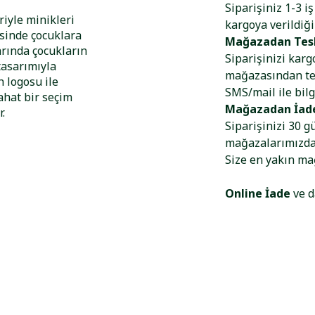
Siparişiniz 1-3 i
riyle minikleri
kargoya verildiği
esinde çocuklara
Mağazadan Tes
arında çocukların
Siparişinizi kar
 tasarımıyla
mağazasından tes
h logosu ile
SMS/mail ile bilg
ahat bir seçim
Mağazadan İad
.
Siparişinizi 30 g
mağazalarımızdan
Size en yakın m
Online İade
ve d