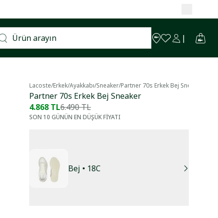
Lacoste
/
Erkek
/
Ayakkabı
/
Sneaker
/
Partner 70s Erkek Bej Sneaker
Partner 70s Erkek Bej Sneaker
4.868 TL
6.490 TL
SON 10 GÜNÜN EN DÜŞÜK FİYATI
Bej
• 18C