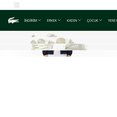
İNDİRİM
ERKEK
KADIN
ÇOCUK
YENİ