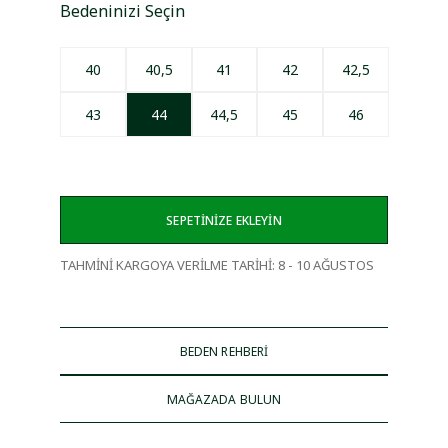
Bedeninizi Seçin
40
40,5
41
42
42,5
43
44
44,5
45
46
SEPETİNİZE EKLEYİN
TAHMİNİ KARGOYA VERİLME TARİHİ
:
8 - 10 AĞUSTOS
BEDEN REHBERİ
MAĞAZADA BULUN