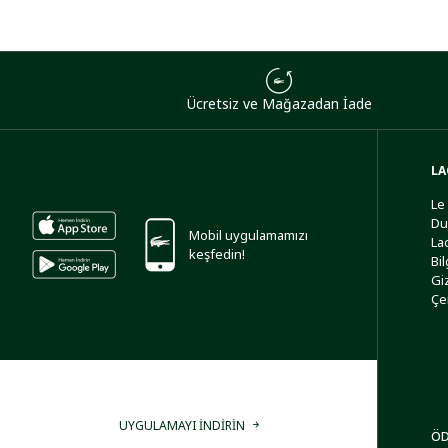
Ücretsiz ve Mağazadan İade
LA
Le
Du
Mobil uygulamamızı
La
keşfedin!
Bi
Giz
Çe
UYGULAMAYI İNDİRİN
ÖD