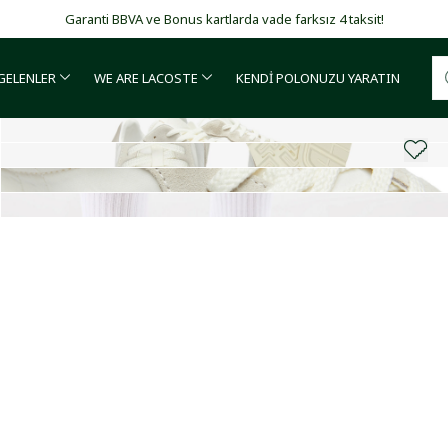
Garanti BBVA ve Bonus kartlarda vade farksız 4 taksit!
 GELENLER
WE ARE LACOSTE
KENDİ POLONUZU YARATIN