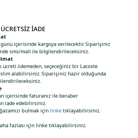
 ÜCRETSIZ İADE
mat
ş günü içerisinde kargoya verilecektir. Siparişiniz
nde sms/mail ile bilgilendirileceksiniz.
limat
go ücreti ödemeden, seçeceğiniz bir Lacoste
lim alabilirsiniz. Siparişiniz hazır olduğunda
ilendirileceksiniz.
e
ün içerisinde faturanız ile beraber
 iade edebilirsiniz.
ağazamızı bulmak için
linke
tıklayabilirsiniz.
aha fazlası için
linke
tıklayabilirsiniz.