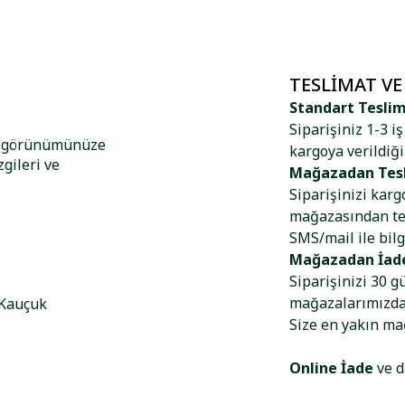
TESLIMAT VE
Standart Tesli
Siparişiniz 1-3 i
ışı görünümünüze
kargoya verildiği
gileri ve
Mağazadan Tes
Siparişinizi kar
mağazasından tes
SMS/mail ile bilg
Mağazadan İad
Siparişinizi 30 g
mağazalarımızdan
 Kauçuk
Size en yakın m
Online İade
ve d