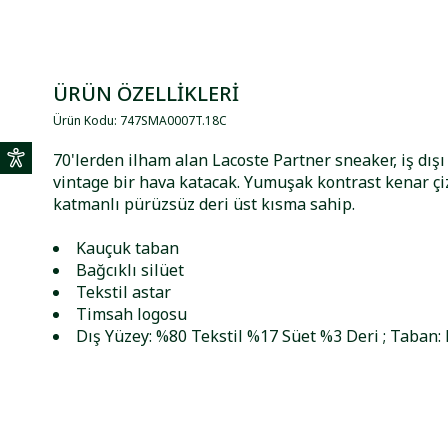
ÜRÜN ÖZELLİKLERİ
Ürün Kodu
:
747SMA0007T
.
18C
70'lerden ilham alan Lacoste Partner sneaker, iş d
vintage bir hava katacak. Yumuşak kontrast kenar çiz
katmanlı pürüzsüz deri üst kısma sahip.
Kauçuk taban
Bağcıklı silüet
Tekstil astar
Timsah logosu
Dış Yüzey: %80 Tekstil %17 Süet %3 Deri ; Taban: