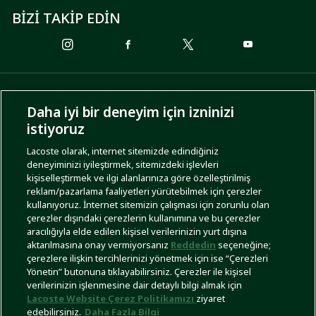
BİZİ TAKİP EDİN
ÖDEME SEÇENEKLERİ
Daha iyi bir deneyim için izninizi
istiyoruz
Lacoste olarak, internet sitemizde edindiğiniz
deneyiminizi iyileştirmek, sitemizdeki işlevleri
KARGO SEÇENEKLERİ
kişiselleştirmek ve ilgi alanlarınıza göre özelleştirilmiş
reklam/pazarlama faaliyetleri yürütebilmek için çerezler
kullanıyoruz. İnternet sitemizin çalışması için zorunlu olan
çerezler dışındaki çerezlerin kullanımına ve bu çerezler
aracılığıyla elde edilen kişisel verilerinizin yurt dışına
aktarılmasına onay vermiyorsanız
Reddedin
seçeneğine;
çerezlere ilişkin tercihlerinizi yönetmek için ise “Çerezleri
Yönetin” butonuna tıklayabilirsiniz. Çerezler ile kişisel
İşlem Rehberi
Site Haritası
Kullanım Şartları
Gizlilik Politikası
Türkiye
verilerinizin işlenmesine dair detaylı bilgi almak için
Lacoste Website Çerez Politikamızı
ziyaret
edebilirsiniz.
Daha Fazla Bilgi