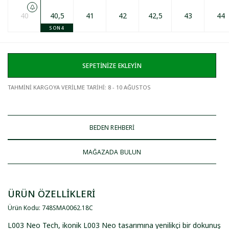
40
40,5
41
42
42,5
43
44
SON 4
SEPETİNİZE EKLEYİN
TAHMİNİ KARGOYA VERİLME TARİHİ
:
8 - 10 AĞUSTOS
BEDEN REHBERİ
MAĞAZADA BULUN
ÜRÜN ÖZELLİKLERİ
Ürün Kodu
:
748SMA0062
.
18C
L003 Neo Tech, ikonik L003 Neo tasarımına yenilikçi bir dokunuş