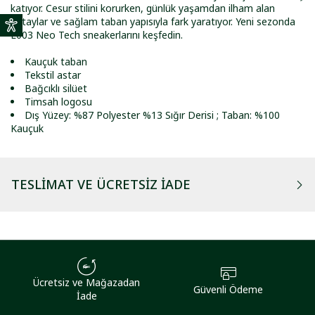
katıyor. Cesur stilini korurken, günlük yaşamdan ilham alan
detaylar ve sağlam taban yapısıyla fark yaratıyor. Yeni sezonda
L003 Neo Tech sneakerlarını keşfedin.
Kauçuk taban
Tekstil astar
Bağcıklı silüet
Timsah logosu
Dış Yüzey: %87 Polyester %13 Sığır Derisi ; Taban: %100
Kauçuk
TESLIMAT VE ÜCRETSIZ İADE
Ücretsiz ve Mağazadan
Güvenli Ödeme
İade