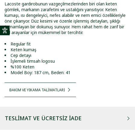
Lacoste gardırobunun vazgeçilmezlerinden biri olan keten
gömlek, markanın zarafetini ve ustalığını yansıtıyor. Keten
kumaşı, ısı dengeleyici, nefes alabilir ve nem emici özellikleriyle
öne çıkarıyor. Düz kesimi ve özenle işlenmiş detayları, şıklığı
tamamlayan bir dokunuş sunuyor. Hem rahat hem de zarif bir
stil arayanlar için mükemmel bir tercihtir.
Regular fit
Keten kumaş
Cep detayı
İşlemeli timsah logosu
%100 Keten
Model Boy: 187 cm, Beden: 41
BAKIM VE YIKAMA TALİMATLARI
TESLIMAT VE ÜCRETSIZ İADE