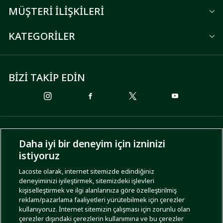
MÜŞTERİ İLİŞKİLERİ
KATEGORİLER
BİZİ TAKİP EDİN
ÖDEME SEÇENEKLERİ
Daha iyi bir deneyim için izninizi
istiyoruz
Lacoste olarak, internet sitemizde edindiğiniz
deneyiminizi iyileştirmek, sitemizdeki işlevleri
KARGO SEÇENEKLERİ
kişiselleştirmek ve ilgi alanlarınıza göre özelleştirilmiş
reklam/pazarlama faaliyetleri yürütebilmek için çerezler
kullanıyoruz. İnternet sitemizin çalışması için zorunlu olan
çerezler dışındaki çerezlerin kullanımına ve bu çerezler