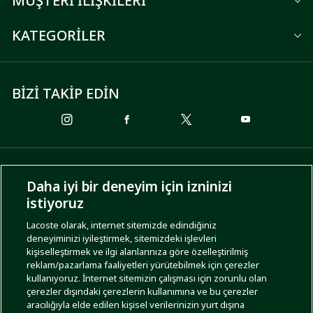
MÜŞTERİ İLİŞKİLERİ
KATEGORİLER
BİZİ TAKİP EDİN
ÖDEME SEÇENEKLERİ
Daha iyi bir deneyim için izninizi
istiyoruz
Lacoste olarak, internet sitemizde edindiğiniz
deneyiminizi iyileştirmek, sitemizdeki işlevleri
KARGO SEÇENEKLERİ
kişiselleştirmek ve ilgi alanlarınıza göre özelleştirilmiş
reklam/pazarlama faaliyetleri yürütebilmek için çerezler
kullanıyoruz. İnternet sitemizin çalışması için zorunlu olan
çerezler dışındaki çerezlerin kullanımına ve bu çerezler
aracılığıyla elde edilen kişisel verilerinizin yurt dışına