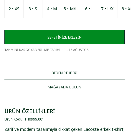
2 • XS
3 • S
4 • M
5 • M/L
6 • L
7 • L/XL
8 • X
SEPETİNİZE EKLEYİN
TAHMİNİ KARGOYA VERİLME TARİHİ
:
11 - 13 AĞUSTOS
BEDEN REHBERİ
MAĞAZADA BULUN
ÜRÜN ÖZELLİKLERİ
Ürün Kodu
:
TH0999
.
001
Zarif ve modern tasarımıyla dikkat çeken Lacoste erkek t-shirt,