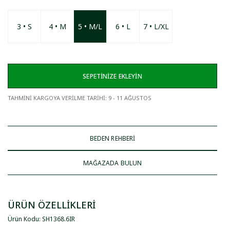
3 • S
4 • M
5 • M/L
6 • L
7 • L/XL
SEPETİNİZE EKLEYİN
TAHMİNİ KARGOYA VERİLME TARİHİ
:
9 - 11 AĞUSTOS
BEDEN REHBERİ
MAĞAZADA BULUN
ÜRÜN ÖZELLİKLERİ
Ürün Kodu
:
SH1368
.
6IR