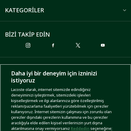
KATEGORİLER
BİZİ TAKİP EDİN
ÖDEME SEÇENEKLERİ
Daha iyi bir deneyim için izninizi
istiyoruz
Lacoste olarak, internet sitemizde edindiğiniz
deneyiminizi iyileştirmek, sitemizdeki işlevleri
KARGO SEÇENEKLERİ
kişiselleştirmek ve ilgi alanlarınıza göre özelleştirilmiş
reklam/pazarlama faaliyetleri yürütebilmek için çerezler
kullanıyoruz. İnternet sitemizin çalışması için zorunlu olan
çerezler dışındaki çerezlerin kullanımına ve bu çerezler
aracılığıyla elde edilen kişisel verilerinizin yurt dışına
aktarılmasına onay vermiyorsanız
Reddedin
seçeneğine;