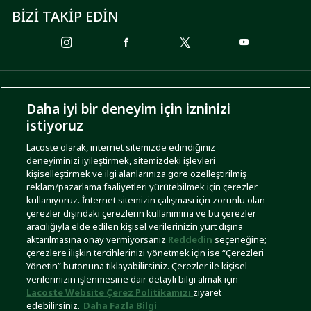
BİZİ TAKİP EDİN
ÖDEME SEÇENEKLERİ
Daha iyi bir deneyim için izninizi
istiyoruz
Lacoste olarak, internet sitemizde edindiğiniz
deneyiminizi iyileştirmek, sitemizdeki işlevleri
KARGO SEÇENEKLERİ
kişiselleştirmek ve ilgi alanlarınıza göre özelleştirilmiş
reklam/pazarlama faaliyetleri yürütebilmek için çerezler
kullanıyoruz. İnternet sitemizin çalışması için zorunlu olan
çerezler dışındaki çerezlerin kullanımına ve bu çerezler
aracılığıyla elde edilen kişisel verilerinizin yurt dışına
aktarılmasına onay vermiyorsanız
Reddedin
seçeneğine;
çerezlere ilişkin tercihlerinizi yönetmek için ise “Çerezleri
Yönetin” butonuna tıklayabilirsiniz. Çerezler ile kişisel
İşlem Rehberi
Site Haritası
Kullanım Şartları
Gizlilik Politikası
Türkiye
verilerinizin işlenmesine dair detaylı bilgi almak için
Lacoste Website Çerez Politikamızı
ziyaret
edebilirsiniz.
Daha Fazla Bilgi