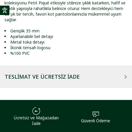
koleksiyonu Petit Piqué etkisiyle stilinize şıklık katarken, hafif ve
pratik yapısıyla rahatlıkla belinize oturur. Hem destekleyici hem
de şık bir tercih, favori kot pantolonlarınızla mükemmel uyum
sağlar.
Genişlik 35 mm
Ayarlanabilir bel detayı
Metal toka detayı
İkonik timsah logosu
%100 PVC
TESLIMAT VE ÜCRETSIZ İADE
Ücretsiz ve Mağazadan
Güvenli Ödeme
İade