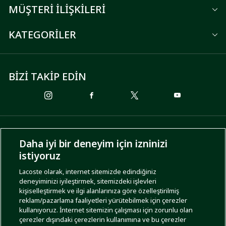
MÜŞTERİ İLİŞKİLERİ
KATEGORİLER
BİZİ TAKİP EDİN
ÖDEME SEÇENEKLERİ
Daha iyi bir deneyim için izninizi
istiyoruz
Lacoste olarak, internet sitemizde edindiğiniz
deneyiminizi iyileştirmek, sitemizdeki işlevleri
KARGO SEÇENEKLERİ
kişiselleştirmek ve ilgi alanlarınıza göre özelleştirilmiş
reklam/pazarlama faaliyetleri yürütebilmek için çerezler
kullanıyoruz. İnternet sitemizin çalışması için zorunlu olan
çerezler dışındaki çerezlerin kullanımına ve bu çerezler