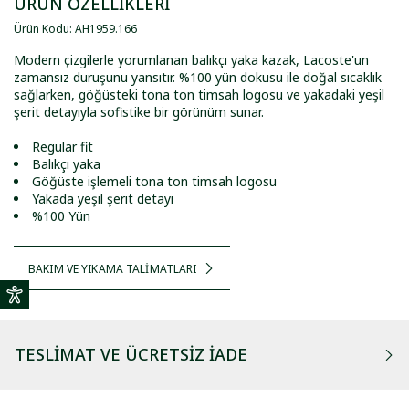
ÜRÜN ÖZELLİKLERİ
Ürün Kodu
:
AH1959
.
166
Modern çizgilerle yorumlanan balıkçı yaka kazak, Lacoste'un
zamansız duruşunu yansıtır. %100 yün dokusu ile doğal sıcaklık
sağlarken, göğüsteki tona ton timsah logosu ve yakadaki yeşil
şerit detayıyla sofistike bir görünüm sunar.
Regular fit
Balıkçı yaka
Göğüste işlemeli tona ton timsah logosu
Yakada yeşil şerit detayı
%100 Yün
BAKIM VE YIKAMA TALİMATLARI
TESLIMAT VE ÜCRETSIZ İADE