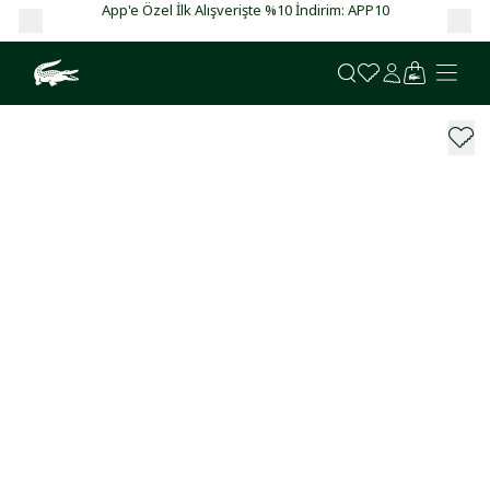
App'e Özel İlk Alışverişte %10 İndirim: APP10
Ga