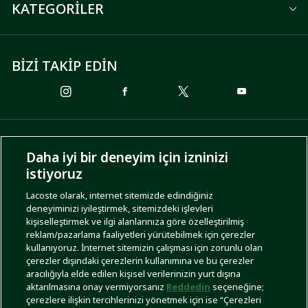
KATEGORİLER
BİZİ TAKİP EDİN
ÖDEME SEÇENEKLERİ
Daha iyi bir deneyim için izninizi
istiyoruz
Lacoste olarak, internet sitemizde edindiğiniz
deneyiminizi iyileştirmek, sitemizdeki işlevleri
KARGO SEÇENEKLERİ
kişiselleştirmek ve ilgi alanlarınıza göre özelleştirilmiş
reklam/pazarlama faaliyetleri yürütebilmek için çerezler
kullanıyoruz. İnternet sitemizin çalışması için zorunlu olan
çerezler dışındaki çerezlerin kullanımına ve bu çerezler
aracılığıyla elde edilen kişisel verilerinizin yurt dışına
aktarılmasına onay vermiyorsanız
Reddedin
seçeneğine;
çerezlere ilişkin tercihlerinizi yönetmek için ise “Çerezleri