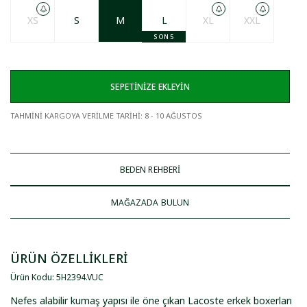
XS
S
M
L
XL
XXL
SON 5
SEPETİNİZE EKLEYİN
TAHMİNİ KARGOYA VERİLME TARİHİ
:
8 - 10 AĞUSTOS
BEDEN REHBERİ
MAĞAZADA BULUN
ÜRÜN ÖZELLİKLERİ
Ürün Kodu
:
5H2394
.
VUC
Nefes alabilir kumaş yapısı ile öne çıkan Lacoste erkek boxerları