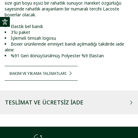
size gün boyu eşsiz bir rahatlık sunuyor. Hareket özgürlüğü
sayesinde rahatlık arayanların bir numaralı tercihi Lacoste
boxerlar olacak.
Elastik bel bandı
3'lü paket
İşlemeli timsah logosu
Boxer ürünlerinde emniyet bandı açılmadığı takdirde iade
alınır.
%91 Geri dönüştürülmüş Polyester %9 Elastan
BAKIM VE YIKAMA TALİMATLARI
TESLIMAT VE ÜCRETSIZ İADE