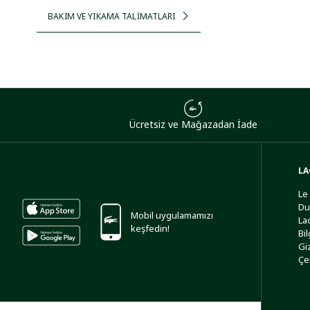
BAKIM VE YIKAMA TALİMATLARI
Ücretsiz ve Mağazadan İade
LA
Le
Du
Mobil uygulamamızı
La
keşfedin!
Bi
Giz
Çe