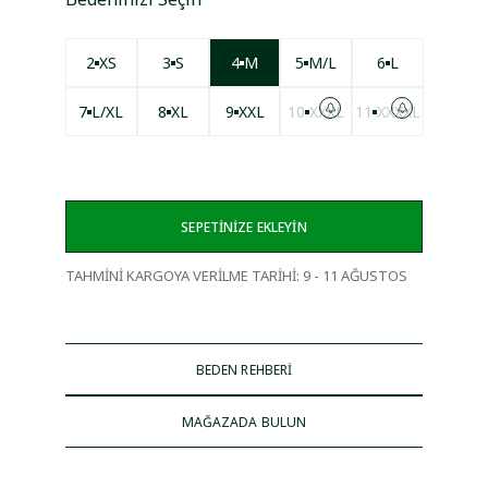
2
XS
3
S
4
M
5
M/L
6
L
7
L/XL
8
XL
9
XXL
10
XXXL
11
XXXXL
SEPETİNİZE EKLEYİN
TAHMİNİ KARGOYA VERİLME TARİHİ
:
9 - 11 AĞUSTOS
BEDEN REHBERİ
MAĞAZADA BULUN