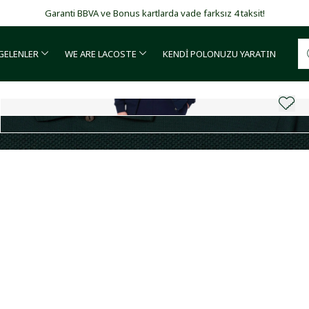
Garanti BBVA ve Bonus kartlarda vade farksız 4 taksit!
 GELENLER
WE ARE LACOSTE
KENDİ POLONUZU YARATIN