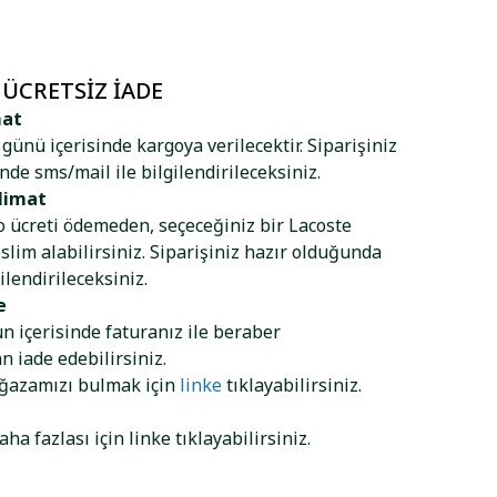
 ÜCRETSIZ İADE
mat
ş günü içerisinde kargoya verilecektir. Siparişiniz
nde sms/mail ile bilgilendirileceksiniz.
limat
go ücreti ödemeden, seçeceğiniz bir Lacoste
lim alabilirsiniz. Siparişiniz hazır olduğunda
ilendirileceksiniz.
e
ün içerisinde faturanız ile beraber
 iade edebilirsiniz.
ağazamızı bulmak için
linke
tıklayabilirsiniz.
aha fazlası için
linke
tıklayabilirsiniz.