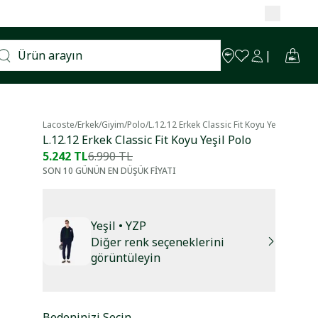
Lacoste
/
Erkek
/
Giyim
/
Polo
/
L.12.12 Erkek Classic Fit Koyu Yeşil Polo
L.12.12 Erkek Classic Fit Koyu Yeşil Polo
5.242 TL
6.990 TL
SON 10 GÜNÜN EN DÜŞÜK FİYATI
Yeşil
• YZP
Diğer renk seçeneklerini
görüntüleyin
Bedeninizi Seçin