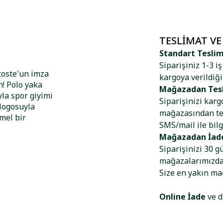
TESLIMAT VE
Standart Tesli
Siparişiniz 1-3 i
coste'un imza
kargoya verildiği
n! Polo yaka
Mağazadan Tes
la spor giyimi
Siparişinizi kar
 logosuyla
mağazasından tes
mmel bir
SMS/mail ile bilg
Mağazadan İad
Siparişinizi 30 g
mağazalarımızdan
Size en yakın m
Online İade
ve d