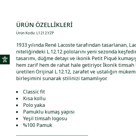
ÜRÜN ÖZELLİKLERİ
Ürün Kodu
:
L1212
.
YZP
1933 yılında René Lacoste tarafından tasarlanan, La
niteliğindeki L.12.12 pololarını yeni sezonda keşfedi
tasarımı, düğme detayı ve ikonik Petit Piqué kumaşıy
hem zarif hem de rahat hale getiriyor. İkonik timsah
üretilen Orijinal L.12.12, zarafet ve ustalığın müke
birleşimini sunarak stilinizi tamamlıyor.
Classic fit
Kısa kollu
Polo yaka
Pamuklu kumaş yapısı
Yeşil timsah logosu
%100 Pamuk