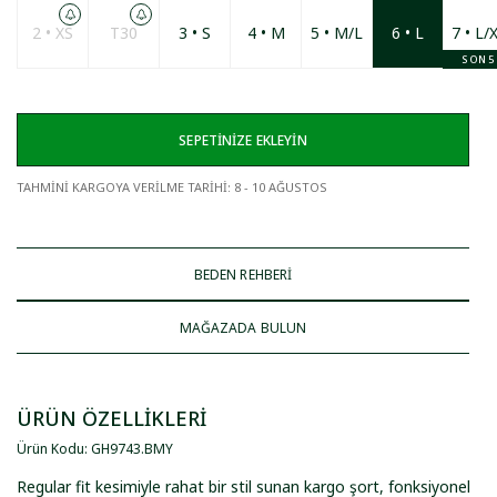
2 • XS
T30
3 • S
4 • M
5 • M/L
6 • L
7 • L/
SON 5
SEPETİNİZE EKLEYİN
TAHMİNİ KARGOYA VERİLME TARİHİ
:
8 - 10 AĞUSTOS
BEDEN REHBERİ
MAĞAZADA BULUN
ÜRÜN ÖZELLİKLERİ
Ürün Kodu
:
GH9743
.
BMY
Regular fit kesimiyle rahat bir stil sunan kargo şort, fonksiyonel