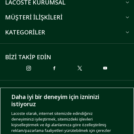
LACOSTE KURUMSAL
MÜŞTERİ İLİŞKİLERİ
KATEGORİLER
BİZİ TAKİP EDİN
ÖDEME SEÇENEKLERİ
Daha iyi bir deneyim için izninizi
istiyoruz
Lacoste olarak, internet sitemizde edindiğiniz
deneyiminizi iyileştirmek, sitemizdeki işlevleri
KARGO SEÇENEKLERİ
kişiselleştirmek ve ilgi alanlarınıza göre özelleştirilmiş
reklam/pazarlama faaliyetleri yürütebilmek için çerezler