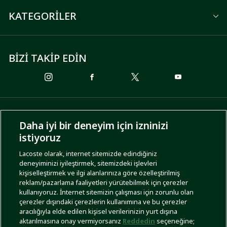
KATEGORİLER
BİZİ TAKİP EDİN
ÖDEME SEÇENEKLERİ
Daha iyi bir deneyim için izninizi
istiyoruz
Lacoste olarak, internet sitemizde edindiğiniz
deneyiminizi iyileştirmek, sitemizdeki işlevleri
KARGO SEÇENEKLERİ
kişiselleştirmek ve ilgi alanlarınıza göre özelleştirilmiş
reklam/pazarlama faaliyetleri yürütebilmek için çerezler
kullanıyoruz. İnternet sitemizin çalışması için zorunlu olan
çerezler dışındaki çerezlerin kullanımına ve bu çerezler
aracılığıyla elde edilen kişisel verilerinizin yurt dışına
aktarılmasına onay vermiyorsanız
Reddedin
seçeneğine;