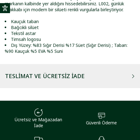
markanın kalbinde yer aldığını hissedebilirsiniz. L002, günlük
ayakkabı için modern bir silüeti renkli vurgularla birleştiriyor.
Kauçuk taban
Bağcıklı silüet
Tekstil astar
Timsah logosu
Dış Yüzey: %83 Sığır Derisi %17 Süet (Sığır Derisi) ; Taban:
%90 Kauçuk %5 EVA %5 Suni
TESLIMAT VE ÜCRETSIZ İADE
Ücretsiz ve Mağazadan
Güvenli Ödeme
İade