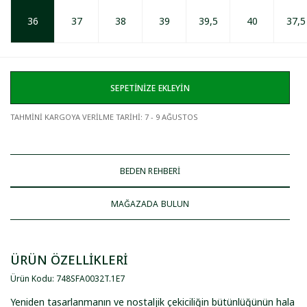
36
37
38
39
39,5
40
37,5
SEPETİNİZE EKLEYİN
TAHMİNİ KARGOYA VERİLME TARİHİ
:
7 - 9 AĞUSTOS
BEDEN REHBERİ
MAĞAZADA BULUN
ÜRÜN ÖZELLİKLERİ
Ürün Kodu
:
748SFA0032T
.
1E7
Yeniden tasarlanmanın ve nostaljik çekiciliğin bütünlüğünün hala