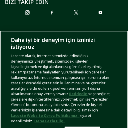
BİZİ TAKİP EDİN
ÖDEME SEÇENEKLERİ
Daha iyi bir deneyim için izninizi
istiyoruz
Lacoste olarak, internet sitemizde edindiğiniz
deneyiminizi iyileştirmek, sitemizdeki işlevleri
KARGO SEÇENEKLERİ
kişiselleştirmek ve ilgi alanlarınıza göre özelleştirilmiş
reklam/pazarlama faaliyetleri yürütebilmek için çerezler
kullanıyoruz. İnternet sitemizin çalışması için zorunlu olan
çerezler dışındaki çerezlerin kullanımına ve bu çerezler
aracılığıyla elde edilen kişisel verilerinizin yurt dışına
aktarılmasına onay vermiyorsanız
Reddedin
seçeneğine;
çerezlere ilişkin tercihlerinizi yönetmek için ise “Çerezleri
Yönetin” butonuna tıklayabilirsiniz. Çerezler ile kişisel
İşlem Rehberi
Site Haritası
Kullanım Şartları
Gizlilik Politikası
Türkiye
verilerinizin işlenmesine dair detaylı bilgi almak için
Lacoste Website Çerez Politikamızı
ziyaret
edebilirsiniz.
Daha Fazla Bilgi