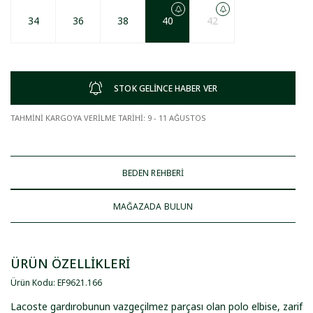
34
36
38
40
42
STOK GELİNCE HABER VER
TAHMİNİ KARGOYA VERİLME TARİHİ
:
9 - 11 AĞUSTOS
BEDEN REHBERİ
MAĞAZADA BULUN
ÜRÜN ÖZELLİKLERİ
Ürün Kodu
:
EF9621
.
166
Lacoste gardırobunun vazgeçilmez parçası olan polo elbise, zarif