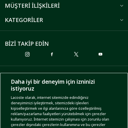
MÜŞTERİ İLİŞKİLERİ
KATEGORİLER
BİZİ TAKİP EDİN
ÖDEME SEÇENEKLERİ
Daha iyi bir deneyim için izninizi
istiyoruz
Lacoste olarak, internet sitemizde edindiğiniz
deneyiminizi iyileştirmek, sitemizdeki işlevleri
KARGO SEÇENEKLERİ
kişiselleştirmek ve ilgi alanlarınıza göre özelleştirilmiş
reklam/pazarlama faaliyetleri yürütebilmek için çerezler
kullanıyoruz. İnternet sitemizin çalışması için zorunlu olan
çerezler dışındaki çerezlerin kullanımına ve bu çerezler