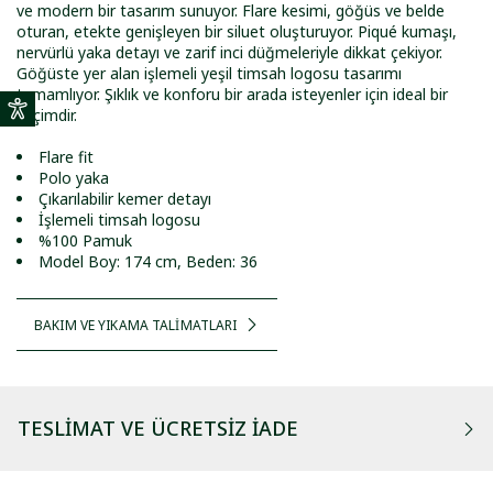
ve modern bir tasarım sunuyor. Flare kesimi, göğüs ve belde
oturan, etekte genişleyen bir siluet oluşturuyor. Piqué kumaşı,
nervürlü yaka detayı ve zarif inci düğmeleriyle dikkat çekiyor.
Göğüste yer alan işlemeli yeşil timsah logosu tasarımı
tamamlıyor. Şıklık ve konforu bir arada isteyenler için ideal bir
seçimdir.
Flare fit
Polo yaka
Çıkarılabilir kemer detayı
İşlemeli timsah logosu
%100 Pamuk
Model Boy: 174 cm, Beden: 36
BAKIM VE YIKAMA TALİMATLARI
TESLIMAT VE ÜCRETSIZ İADE