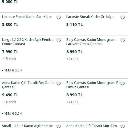
5.080 TL
Lacoste Sneak Kadın Sarı Küpe
Lacoste Sneak Kadın Gri Küpe
3.830 TL
3.110 TL
Large L.12.12 Kadın Açık Pembe
Zely Canvas Kadın Monogram
Omuz Çantası
Lacivert Omuz Çantası
7.990 TL
8.990 TL
+
15
renk
+
4
renk
YENI GELEN
Anna Kadın Çift Taraflı Bej Omuz
Zely Canvas Kadın Monogram Bej
Çantası
Omuz Çantası
9.490 TL
8.990 TL
+
10
renk
+
4
renk
YENI GELEN
Small L.12.12 Kadın Açık Pembe
Anna Kadın Çift Taraflı Mürdüm