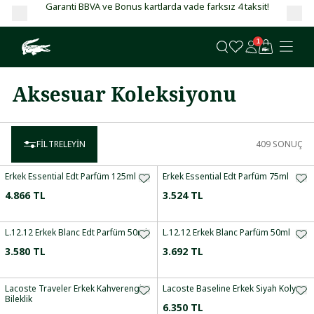
Garanti BBVA ve Bonus kartlarda vade farksız 4 taksit!
1
Aksesuar Koleksiyonu
FILTRELEYIN
409
SONUÇ
Erkek Essential Edt Parfüm 125ml
Erkek Essential Edt Parfüm 75ml
4.866 TL
3.524 TL
L.12.12 Erkek Blanc Edt Parfüm 50ml
L.12.12 Erkek Blanc Parfüm 50ml
3.580 TL
3.692 TL
Lacoste Traveler Erkek Kahverengi
Lacoste Baseline Erkek Siyah Kolye
Bileklik
6.350 TL