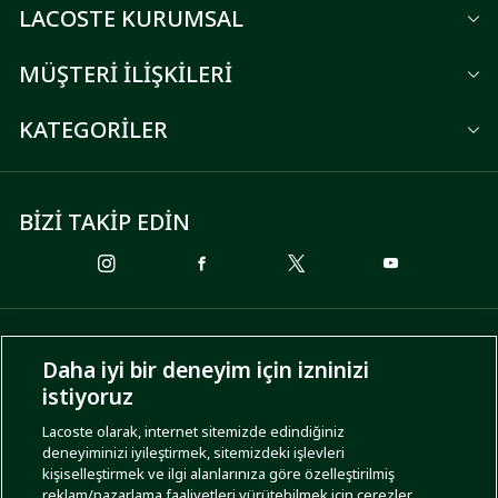
LACOSTE KURUMSAL
MÜŞTERİ İLİŞKİLERİ
KATEGORİLER
BİZİ TAKİP EDİN
ÖDEME SEÇENEKLERİ
Daha iyi bir deneyim için izninizi
istiyoruz
Lacoste olarak, internet sitemizde edindiğiniz
deneyiminizi iyileştirmek, sitemizdeki işlevleri
KARGO SEÇENEKLERİ
kişiselleştirmek ve ilgi alanlarınıza göre özelleştirilmiş
reklam/pazarlama faaliyetleri yürütebilmek için çerezler