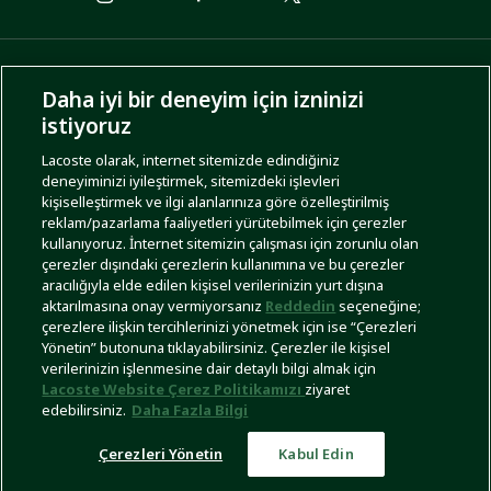
ÖDEME SEÇENEKLERİ
Daha iyi bir deneyim için izninizi
istiyoruz
Lacoste olarak, internet sitemizde edindiğiniz
deneyiminizi iyileştirmek, sitemizdeki işlevleri
KARGO SEÇENEKLERİ
kişiselleştirmek ve ilgi alanlarınıza göre özelleştirilmiş
reklam/pazarlama faaliyetleri yürütebilmek için çerezler
kullanıyoruz. İnternet sitemizin çalışması için zorunlu olan
çerezler dışındaki çerezlerin kullanımına ve bu çerezler
aracılığıyla elde edilen kişisel verilerinizin yurt dışına
aktarılmasına onay vermiyorsanız
Reddedin
seçeneğine;
çerezlere ilişkin tercihlerinizi yönetmek için ise “Çerezleri
Yönetin” butonuna tıklayabilirsiniz. Çerezler ile kişisel
İşlem Rehberi
Site Haritası
Kullanım Şartları
Gizlilik Politikası
Türkiye
verilerinizin işlenmesine dair detaylı bilgi almak için
Lacoste Website Çerez Politikamızı
ziyaret
edebilirsiniz.
Daha Fazla Bilgi
Çerezleri Yönetin
Kabul Edin