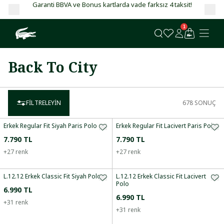
Garanti BBVA ve Bonus kartlarda vade farksız 4 taksit!
1
Back To City
FILTRELEYIN
678
SONUÇ
Erkek Regular Fit Siyah Paris Polo
Erkek Regular Fit Lacivert Paris Polo
7.790 TL
7.790 TL
+
27
renk
+
27
renk
L.12.12 Erkek Classic Fit Siyah Polo
L.12.12 Erkek Classic Fit Lacivert
Polo
6.990 TL
6.990 TL
+
31
renk
+
31
renk