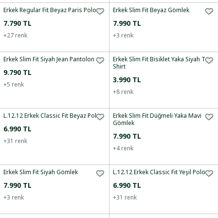
Erkek Regular Fit Beyaz Paris Polo
Erkek Slim Fit Beyaz Gömlek
7.790 TL
7.990 TL
+
27
renk
+
3
renk
Erkek Slim Fit Siyah Jean Pantolon
Erkek Slim Fit Bisiklet Yaka Siyah T-
Shirt
9.790 TL
3.990 TL
+
5
renk
+
8
renk
L.12.12 Erkek Classic Fit Beyaz Polo
Erkek Slim Fit Düğmeli Yaka Mavi
Gömlek
6.990 TL
7.990 TL
+
31
renk
+
4
renk
Erkek Slim Fit Siyah Gömlek
L.12.12 Erkek Classic Fit Yeşil Polo
7.990 TL
6.990 TL
+
3
renk
+
31
renk