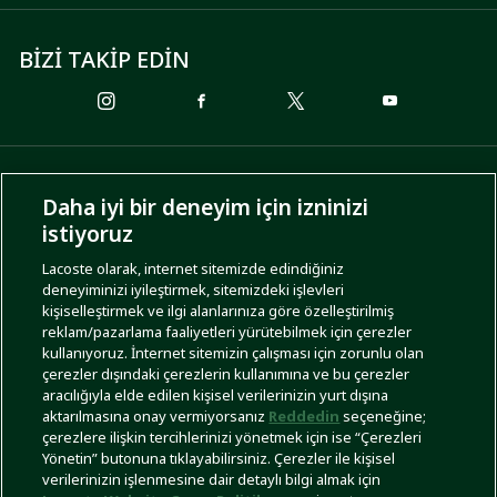
BİZİ TAKİP EDİN
ÖDEME SEÇENEKLERİ
Daha iyi bir deneyim için izninizi
istiyoruz
Lacoste olarak, internet sitemizde edindiğiniz
deneyiminizi iyileştirmek, sitemizdeki işlevleri
KARGO SEÇENEKLERİ
kişiselleştirmek ve ilgi alanlarınıza göre özelleştirilmiş
reklam/pazarlama faaliyetleri yürütebilmek için çerezler
kullanıyoruz. İnternet sitemizin çalışması için zorunlu olan
çerezler dışındaki çerezlerin kullanımına ve bu çerezler
aracılığıyla elde edilen kişisel verilerinizin yurt dışına
aktarılmasına onay vermiyorsanız
Reddedin
seçeneğine;
çerezlere ilişkin tercihlerinizi yönetmek için ise “Çerezleri
Yönetin” butonuna tıklayabilirsiniz. Çerezler ile kişisel
İşlem Rehberi
Site Haritası
Kullanım Şartları
Gizlilik Politikası
Türkiye
verilerinizin işlenmesine dair detaylı bilgi almak için