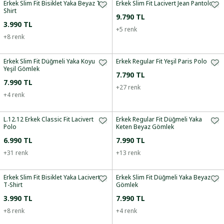
Erkek Slim Fit Bisiklet Yaka Beyaz T-
Erkek Slim Fit Lacivert Jean Pantolon
Shirt
9.790 TL
3.990 TL
+
5
renk
+
8
renk
Erkek Slim Fit Düğmeli Yaka Koyu
Erkek Regular Fit Yeşil Paris Polo
Yeşil Gömlek
7.790 TL
7.990 TL
+
27
renk
+
4
renk
L.12.12 Erkek Classic Fit Lacivert
Erkek Regular Fit Düğmeli Yaka
Polo
Keten Beyaz Gömlek
6.990 TL
7.990 TL
+
31
renk
+
13
renk
Erkek Slim Fit Bisiklet Yaka Lacivert
Erkek Slim Fit Düğmeli Yaka Beyaz
T-Shirt
Gömlek
3.990 TL
7.990 TL
+
8
renk
+
4
renk