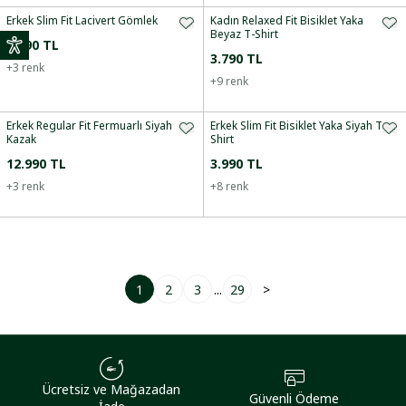
Erkek Slim Fit Lacivert Gömlek
Kadın Relaxed Fit Bisiklet Yaka
Beyaz T-Shirt
7.990 TL
3.790 TL
+
3
renk
+
9
renk
Erkek Regular Fit Fermuarlı Siyah
Erkek Slim Fit Bisiklet Yaka Siyah T-
Kazak
Shirt
12.990 TL
3.990 TL
+
3
renk
+
8
renk
1
2
3
...
29
>
Ücretsiz ve Mağazadan
Güvenli Ödeme