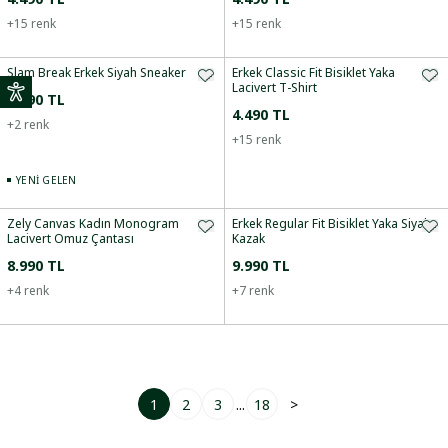
+
15
renk
+
15
renk
Slam Break Erkek Siyah Sneaker
Erkek Classic Fit Bisiklet Yaka
Lacivert T-Shirt
7.490 TL
4.490 TL
+
2
renk
+
15
renk
YENI GELEN
Zely Canvas Kadın Monogram
Erkek Regular Fit Bisiklet Yaka Siyah
Lacivert Omuz Çantası
Kazak
8.990 TL
9.990 TL
+
4
renk
+
7
renk
1
2
3
...
18
>