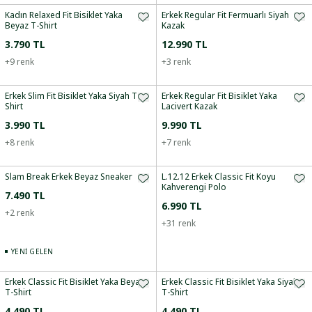
Kadın Relaxed Fit Bisiklet Yaka
Erkek Regular Fit Fermuarlı Siyah
Beyaz T-Shirt
Kazak
3.790 TL
12.990 TL
+
9
renk
+
3
renk
Erkek Slim Fit Bisiklet Yaka Siyah T-
Erkek Regular Fit Bisiklet Yaka
Shirt
Lacivert Kazak
3.990 TL
9.990 TL
+
8
renk
+
7
renk
Slam Break Erkek Beyaz Sneaker
L.12.12 Erkek Classic Fit Koyu
Kahverengi Polo
7.490 TL
6.990 TL
+
2
renk
+
31
renk
YENI GELEN
Erkek Classic Fit Bisiklet Yaka Beyaz
Erkek Classic Fit Bisiklet Yaka Siyah
T-Shirt
T-Shirt
4.490 TL
4.490 TL