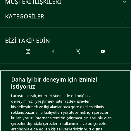
MÜŞTERİ İLİŞKİLERİ
KATEGORİLER
BİZİ TAKİP EDİN
ÖDEME SEÇENEKLERİ
Daha iyi bir deneyim için izninizi
istiyoruz
Lacoste olarak, internet sitemizde edindiğiniz
deneyiminizi iyileştirmek, sitemizdeki işlevleri
KARGO SEÇENEKLERİ
kişiselleştirmek ve ilgi alanlarınıza göre özelleştirilmiş
reklam/pazarlama faaliyetleri yürütebilmek için çerezler
kullanıyoruz. İnternet sitemizin çalışması için zorunlu olan
çerezler dışındaki çerezlerin kullanımına ve bu çerezler
aracılığıyla elde edilen kişisel verilerinizin yurt dışına