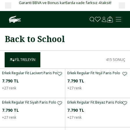
Garanti BBVA ve Bonus kartlarda vade farksız 4 taksit!
Back to School
FILTRELEYIN
415
SONUÇ
Erkek Regular Fit Lacivert Paris Polo
Erkek Regular Fit Yeşil Paris Polo
7.790 TL
7.790 TL
+
27
renk
+
27
renk
Erkek Regular Fit Siyah Paris Polo
Erkek Regular Fit Beyaz Paris Polo
7.790 TL
7.790 TL
+
27
renk
+
27
renk