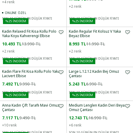
+
4
renk
+
2
renk
ONLINE ÖZEL
SON 10 GÜNÜN EN DÜŞÜK FİYATI
SON 10 GÜNÜN EN DÜŞÜK FİYATI
%
25
İNDİRİM
%
25
İNDİRİM
Kadın Relaxed Fit Kısa Kollu Polo
Kadın Regular Fit Kolsuz V Yaka
Yaka Koyu Kahverengi Elbise
Beyaz Elbise
10.493 TL
13.990 TL
8.993 TL
11.990 TL
+
2
renk
+
2
renk
SON 10 GÜNÜN EN DÜŞÜK FİYATI
SON 10 GÜNÜN EN DÜŞÜK FİYATI
%
25
İNDİRİM
%
25
İNDİRİM
Kadın Flare Fit Kısa Kollu Polo Yaka
Large L.12.12 Kadın Bej Omuz
Lacivert Elbise
Çantası
7.492 TL
9.990 TL
5.243 TL
6.990 TL
SON 10 GÜNÜN EN DÜŞÜK FİYATI
SON 10 GÜNÜN EN DÜŞÜK FİYATI
%
25
İNDİRİM
%
25
İNDİRİM
Anna Kadın Çift Taraflı Mavi Omuz
Medium Lenglen Kadın Deri Beyaz
Çantası
Omuz Çantası
7.117 TL
9.490 TL
12.743 TL
16.990 TL
+
10
renk
+
6
renk
SON 10 GÜNÜN EN DÜŞÜK FİYATI
SON 10 GÜNÜN EN DÜŞÜK FİYATI