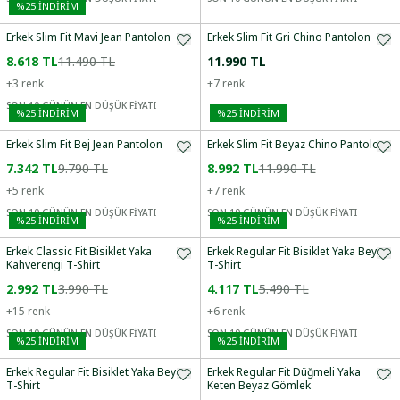
%
25
İNDİRİM
Erkek Slim Fit Mavi Jean Pantolon
Erkek Slim Fit Gri Chino Pantolon
8.618 TL
11.490 TL
11.990 TL
+
3
renk
+
7
renk
SON 10 GÜNÜN EN DÜŞÜK FİYATI
%
25
İNDİRİM
%
25
İNDİRİM
Erkek Slim Fit Bej Jean Pantolon
Erkek Slim Fit Beyaz Chino Pantolon
7.342 TL
9.790 TL
8.992 TL
11.990 TL
+
5
renk
+
7
renk
SON 10 GÜNÜN EN DÜŞÜK FİYATI
SON 10 GÜNÜN EN DÜŞÜK FİYATI
%
25
İNDİRİM
%
25
İNDİRİM
Erkek Classic Fit Bisiklet Yaka
Erkek Regular Fit Bisiklet Yaka Beyaz
Kahverengi T-Shirt
T-Shirt
2.992 TL
3.990 TL
4.117 TL
5.490 TL
+
15
renk
+
6
renk
SON 10 GÜNÜN EN DÜŞÜK FİYATI
SON 10 GÜNÜN EN DÜŞÜK FİYATI
%
25
İNDİRİM
%
25
İNDİRİM
Erkek Regular Fit Bisiklet Yaka Beyaz
Erkek Regular Fit Düğmeli Yaka
T-Shirt
Keten Beyaz Gömlek