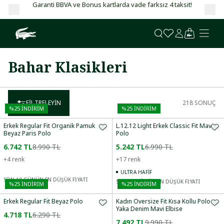
Garanti BBVA ve Bonus kartlarda vade farksız 4 taksit!
Bahar Klasikleri
FILTRELEYIN
218
SONUÇ
%
25
İNDİRİM
%
25
İNDİRİM
Erkek Regular Fit Organik Pamuk
L.12.12 Light Erkek Classic Fit Mavi
Beyaz Paris Polo
Polo
6.742 TL
8.990 TL
5.242 TL
6.990 TL
+
4
renk
+
17
renk
ULTRA HAFIF
SON 10 GÜNÜN EN DÜŞÜK FİYATI
SON 10 GÜNÜN EN DÜŞÜK FİYATI
%
25
İNDİRİM
%
25
İNDİRİM
Erkek Regular Fit Beyaz Polo
Kadın Oversize Fit Kısa Kollu Polo
Yaka Denim Mavi Elbise
4.718 TL
6.290 TL
7.492 TL
9.990 TL