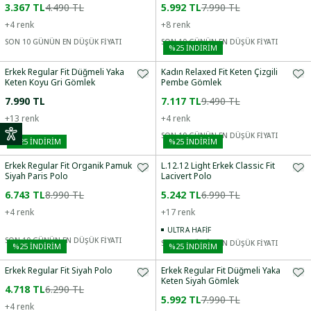
3.367 TL
4.490 TL
5.992 TL
7.990 TL
+
4
renk
+
8
renk
SON 10 GÜNÜN EN DÜŞÜK FİYATI
SON 10 GÜNÜN EN DÜŞÜK FİYATI
%
25
İNDİRİM
Erkek Regular Fit Düğmeli Yaka
Kadın Relaxed Fit Keten Çizgili
Keten Koyu Gri Gömlek
Pembe Gömlek
7.990 TL
7.117 TL
9.490 TL
+
13
renk
+
4
renk
SON 10 GÜNÜN EN DÜŞÜK FİYATI
%
25
İNDİRİM
%
25
İNDİRİM
Erkek Regular Fit Organik Pamuk
L.12.12 Light Erkek Classic Fit
Siyah Paris Polo
Lacivert Polo
6.743 TL
8.990 TL
5.242 TL
6.990 TL
+
4
renk
+
17
renk
ULTRA HAFIF
SON 10 GÜNÜN EN DÜŞÜK FİYATI
SON 10 GÜNÜN EN DÜŞÜK FİYATI
%
25
İNDİRİM
%
25
İNDİRİM
Erkek Regular Fit Siyah Polo
Erkek Regular Fit Düğmeli Yaka
Keten Siyah Gömlek
4.718 TL
6.290 TL
5.992 TL
7.990 TL
+
4
renk