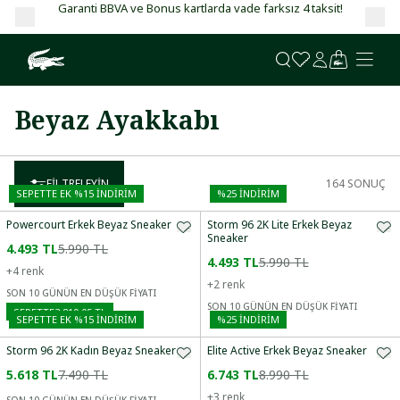
Garanti BBVA ve Bonus kartlarda vade farksız 4 taksit!
Beyaz Ayakkabı
FILTRELEYIN
164
SONUÇ
SEPETTE EK %15 İNDIRIM
%
25
İNDİRİM
Powercourt Erkek Beyaz Sneaker
Storm 96 2K Lite Erkek Beyaz
Sneaker
4.493 TL
5.990 TL
4.493 TL
5.990 TL
+
4
renk
+
2
renk
SON 10 GÜNÜN EN DÜŞÜK FİYATI
SON 10 GÜNÜN EN DÜŞÜK FİYATI
SEPETTE
3.819,05 TL
SEPETTE EK %15 İNDIRIM
%
25
İNDİRİM
Storm 96 2K Kadın Beyaz Sneaker
Elite Active Erkek Beyaz Sneaker
5.618 TL
7.490 TL
6.743 TL
8.990 TL
+
3
renk