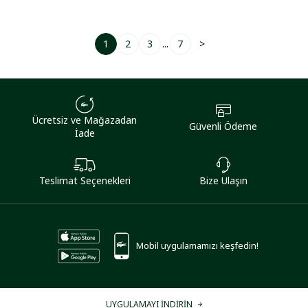
1
2
3
...
7
>
Ücretsiz ve Mağazadan
Güvenli Ödeme
İade
Teslimat Seçenekleri
Bize Ulaşın
Mobil uygulamamızı keşfedin!
UYGULAMAYI İNDİRİN