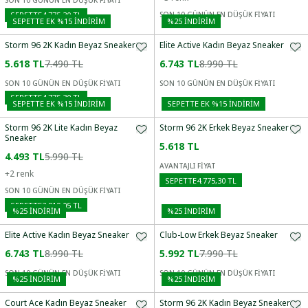
SON 10 GÜNÜN EN DÜŞÜK FİYATI
SEPETTE
4.775,30 TL
SON 10 GÜNÜN EN DÜŞÜK FİYATI
SEPETTE EK %15 İNDIRIM
%
25
İNDİRİM
Storm 96 2K Kadın Beyaz Sneaker
Elite Active Kadın Beyaz Sneaker
5.618 TL
7.490 TL
6.743 TL
8.990 TL
SON 10 GÜNÜN EN DÜŞÜK FİYATI
SON 10 GÜNÜN EN DÜŞÜK FİYATI
SEPETTE
4.775,30 TL
SEPETTE EK %15 İNDIRIM
SEPETTE EK %15 İNDIRIM
Storm 96 2K Lite Kadın Beyaz
Storm 96 2K Erkek Beyaz Sneaker
Sneaker
5.618 TL
4.493 TL
5.990 TL
AVANTAJLI FİYAT
+
2
renk
SEPETTE
4.775,30 TL
SON 10 GÜNÜN EN DÜŞÜK FİYATI
SEPETTE
3.819,05 TL
%
25
İNDİRİM
%
25
İNDİRİM
Elite Active Kadın Beyaz Sneaker
Club-Low Erkek Beyaz Sneaker
6.743 TL
8.990 TL
5.992 TL
7.990 TL
SON 10 GÜNÜN EN DÜŞÜK FİYATI
SON 10 GÜNÜN EN DÜŞÜK FİYATI
%
25
İNDİRİM
%
25
İNDİRİM
Court Ace Kadın Beyaz Sneaker
Storm 96 2K Kadın Beyaz Sneaker