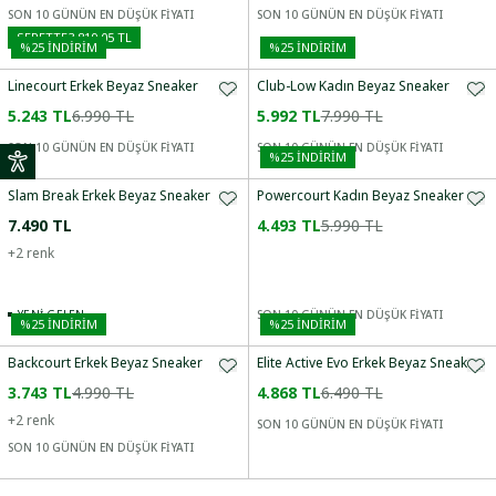
SON 10 GÜNÜN EN DÜŞÜK FİYATI
SON 10 GÜNÜN EN DÜŞÜK FİYATI
SEPETTE
3.819,05 TL
%
25
İNDİRİM
%
25
İNDİRİM
Linecourt Erkek Beyaz Sneaker
Club-Low Kadın Beyaz Sneaker
5.243 TL
6.990 TL
5.992 TL
7.990 TL
SON 10 GÜNÜN EN DÜŞÜK FİYATI
SON 10 GÜNÜN EN DÜŞÜK FİYATI
%
25
İNDİRİM
Slam Break Erkek Beyaz Sneaker
Powercourt Kadın Beyaz Sneaker
7.490 TL
4.493 TL
5.990 TL
+
2
renk
YENI GELEN
SON 10 GÜNÜN EN DÜŞÜK FİYATI
%
25
İNDİRİM
%
25
İNDİRİM
Backcourt Erkek Beyaz Sneaker
Elite Active Evo Erkek Beyaz Sneaker
3.743 TL
4.990 TL
4.868 TL
6.490 TL
+
2
renk
SON 10 GÜNÜN EN DÜŞÜK FİYATI
SON 10 GÜNÜN EN DÜŞÜK FİYATI