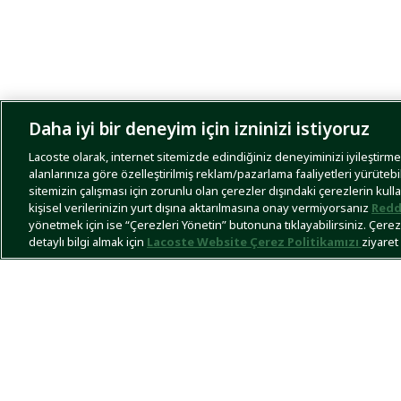
Daha iyi bir deneyim için izninizi istiyoruz
Lacoste olarak, internet sitemizde edindiğiniz deneyiminizi iyileştirmek,
alanlarınıza göre özelleştirilmiş reklam/pazarlama faaliyetleri yürütebi
sitemizin çalışması için zorunlu olan çerezler dışındaki çerezlerin kull
kişisel verilerinizin yurt dışına aktarılmasına onay vermiyorsanız
Redd
yönetmek için ise “Çerezleri Yönetin” butonuna tıklayabilirsiniz. Çerezle
detaylı bilgi almak için
Lacoste Website Çerez Politikamızı
ziyaret 
Ücretsiz ve Mağazadan İade