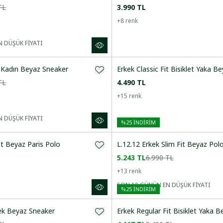
TL
3.990 TL
+
8
renk
 DÜŞÜK FİYATI
Kadın Beyaz Sneaker
Erkek Classic Fit Bisiklet Yaka Be
TL
4.490 TL
+
15
renk
 DÜŞÜK FİYATI
%
25
İNDİRİM
it Beyaz Paris Polo
L.12.12 Erkek Slim Fit Beyaz Pol
5.243 TL
6.990 TL
+
13
renk
SON 10 GÜNÜN EN DÜŞÜK FİYATI
%
25
İNDİRİM
ek Beyaz Sneaker
Erkek Regular Fit Bisiklet Yaka B