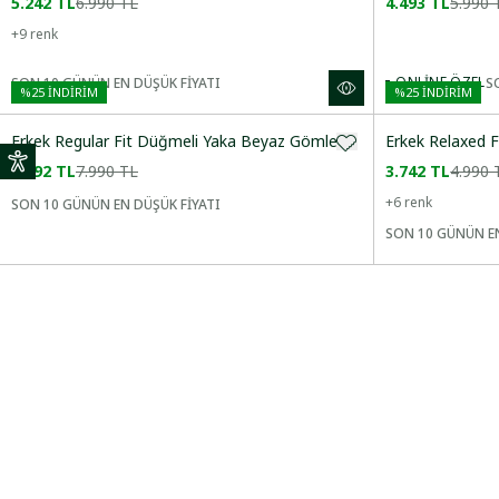
KOL BOYU
5.242 TL
6.990 TL
4.493 TL
5.990 
+
9
renk
YAKA
ONLINE ÖZEL
S
SON 10 GÜNÜN EN DÜŞÜK FİYATI
%
25
İNDİRİM
%
25
İNDİRİM
Erkek Regular Fit Düğmeli Yaka Beyaz Gömlek
Erkek Relaxed F
DESEN
5.992 TL
7.990 TL
3.742 TL
4.990 
+
6
renk
SON 10 GÜNÜN EN DÜŞÜK FİYATI
SON 10 GÜNÜN EN