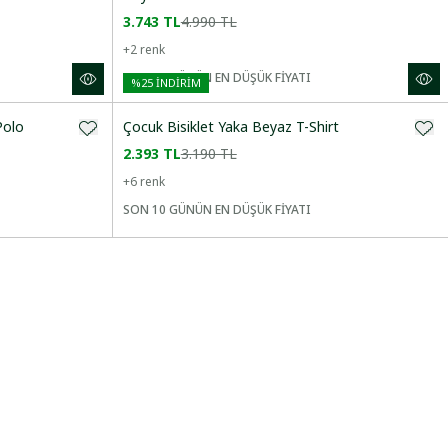
3.743 TL
4.990 TL
+
2
renk
SON 10 GÜNÜN EN DÜŞÜK FİYATI
%
25
İNDİRİM
Polo
Çocuk Bisiklet Yaka Beyaz T-Shirt
2.393 TL
3.190 TL
+
6
renk
SON 10 GÜNÜN EN DÜŞÜK FİYATI