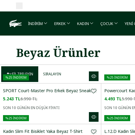
İNDİRİM
ERKEK
KADIN
ÇOCUK
YENİ
Beyaz Ürünler
FILTRELEYIN
SIRALAYIN
%
25
İNDİRİM
%
25
İNDİRİM
SPORT Court-Master Pro Erkek Beyaz Sneaker
Powercourt Kad
5.243 TL
6.990 TL
4.493 TL
5.990 
SON 10 GÜNÜN EN DÜŞÜK FİYATI
SON 10 GÜNÜN EN
Önerilenler
%
25
İNDİRİM
%
25
İNDİRİM
Artan Fiyat
Kadın Slim Fit Bisiklet Yaka Beyaz T-Shirt
L.12.D Kadın Sl
Azalan Fiyat