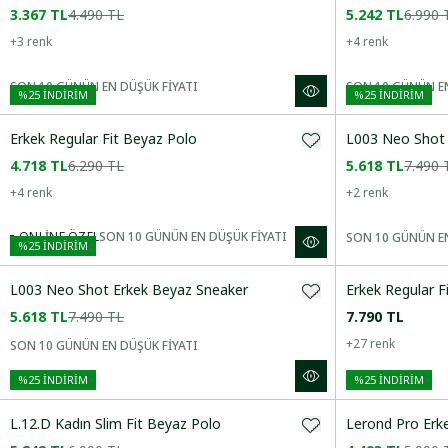
3.367 TL
4.490 TL
5.242 TL
6.990 
Yeni Gelenler
+
3
renk
+
4
renk
SON 10 GÜNÜN EN DÜŞÜK FİYATI
SON 10 GÜNÜN EN
CINSIYET
%
25
İNDİRİM
%
25
İNDİRİM
Erkek Regular Fit Beyaz Polo
L003 Neo Shot 
KATEGORI
4.718 TL
6.290 TL
5.618 TL
7.490 
+
4
renk
+
2
renk
BEDEN
ONLINE ÖZEL
SON 10 GÜNÜN EN DÜŞÜK FİYATI
SON 10 GÜNÜN EN
%
25
İNDİRİM
L003 Neo Shot Erkek Beyaz Sneaker
Erkek Regular F
RENK
5.618 TL
7.490 TL
7.790 TL
+
27
renk
SON 10 GÜNÜN EN DÜŞÜK FİYATI
FIT
%
25
İNDİRİM
%
25
İNDİRİM
L.12.D Kadın Slim Fit Beyaz Polo
Lerond Pro Erk