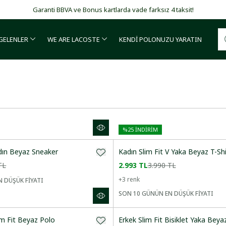
Garanti BBVA ve Bonus kartlarda vade farksız 4 taksit!
 GELENLER
WE ARE LACOSTE
KENDİ POLONUZU YARATIN
%
25
İNDİRİM
ın Beyaz Sneaker
Kadın Slim Fit V Yaka Beyaz T-Shi
TL
2.993 TL
3.990 TL
+
3
renk
 DÜŞÜK FİYATI
SON 10 GÜNÜN EN DÜŞÜK FİYATI
im Fit Beyaz Polo
Erkek Slim Fit Bisiklet Yaka Beyaz