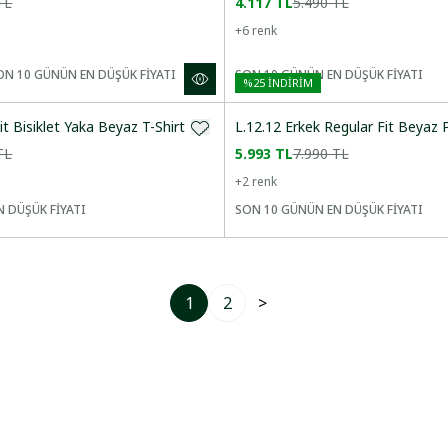
TL
4.117 TL
5.490 TL
+
6
renk
ON 10 GÜNÜN EN DÜŞÜK FİYATI
SON 10 GÜNÜN EN DÜŞÜK FİYATI
%
25
İNDİRİM
it Bisiklet Yaka Beyaz T-Shirt
L.12.12 Erkek Regular Fit Beyaz 
TL
5.993 TL
7.990 TL
+
2
renk
 DÜŞÜK FİYATI
SON 10 GÜNÜN EN DÜŞÜK FİYATI
1
2
>