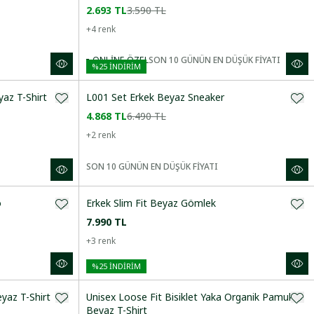
2.693 TL
3.590 TL
+
4
renk
ONLINE ÖZEL
SON 10 GÜNÜN EN DÜŞÜK FİYATI
%
25
İNDİRİM
yaz T-Shirt
L001 Set Erkek Beyaz Sneaker
4.868 TL
6.490 TL
+
2
renk
SON 10 GÜNÜN EN DÜŞÜK FİYATI
o
Erkek Slim Fit Beyaz Gömlek
7.990 TL
+
3
renk
%
25
İNDİRİM
eyaz T-Shirt
Unisex Loose Fit Bisiklet Yaka Organik Pamuk
Beyaz T-Shirt