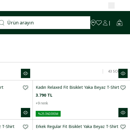
43
SONUÇ
rt
Kadın Relaxed Fit Bisiklet Yaka Beyaz T-Shirt
3.790 TL
+
9
renk
%
25
İNDİRİM
 T-Shirt
Erkek Regular Fit Bisiklet Yaka Beyaz T-Shirt