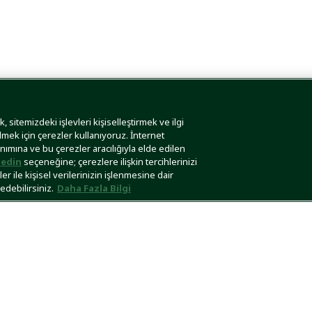
 sitemizdeki işlevleri kişiselleştirmek ve ilgi
lmek için çerezler kullanıyoruz. İnternet
anımına ve bu çerezler aracılığıyla elde edilen
edin
seçeneğine; çerezlere ilişkin tercihlerinizi
r ile kişisel verilerinizin işlenmesine dair
edebilirsiniz.
Daha Fazla Bilgi
Güvenli Ödeme
Teslimat Seçene