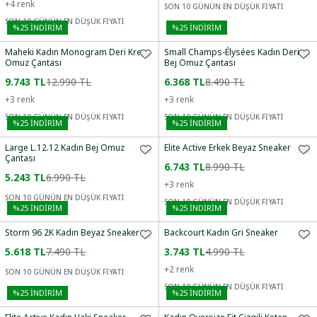
+
4
renk
SON 10 GÜNÜN EN DÜŞÜK FİYATI
SON 10 GÜNÜN EN DÜŞÜK FİYATI
%
25
İNDİRİM
%
25
İNDİRİM
Maheki Kadın Monogram Deri Krem
Small Champs-Élysées Kadın Deri
Omuz Çantası
Bej Omuz Çantası
9.743 TL
12.990 TL
6.368 TL
8.490 TL
+
3
renk
+
3
renk
SON 10 GÜNÜN EN DÜŞÜK FİYATI
SON 10 GÜNÜN EN DÜŞÜK FİYATI
%
25
İNDİRİM
%
25
İNDİRİM
Large L.12.12 Kadın Bej Omuz
Elite Active Erkek Beyaz Sneaker
Çantası
6.743 TL
8.990 TL
5.243 TL
6.990 TL
+
3
renk
SON 10 GÜNÜN EN DÜŞÜK FİYATI
SON 10 GÜNÜN EN DÜŞÜK FİYATI
%
25
İNDİRİM
%
25
İNDİRİM
Storm 96 2K Kadın Beyaz Sneaker
Backcourt Kadın Gri Sneaker
5.618 TL
7.490 TL
3.743 TL
4.990 TL
+
2
renk
SON 10 GÜNÜN EN DÜŞÜK FİYATI
SON 10 GÜNÜN EN DÜŞÜK FİYATI
%
25
İNDİRİM
%
25
İNDİRİM