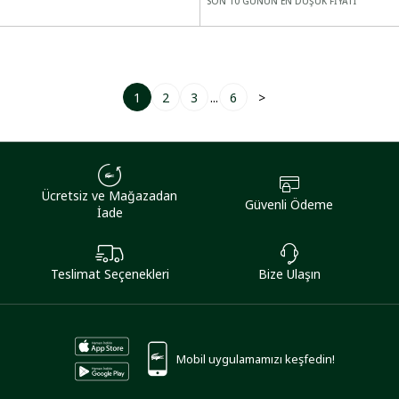
SON 10 GÜNÜN EN DÜŞÜK FİYATI
1
2
3
...
6
>
Ücretsiz ve Mağazadan
Güvenli Ödeme
İade
Teslimat Seçenekleri
Bize Ulaşın
Mobil uygulamamızı keşfedin!