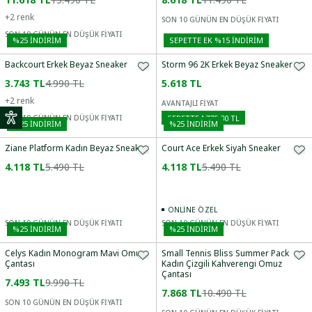
+
2
renk
SON 10 GÜNÜN EN DÜŞÜK FİYATI
SON 10 GÜNÜN EN DÜŞÜK FİYATI
%
25
İNDİRİM
SEPETTE EK %15 İNDIRIM
Backcourt Erkek Beyaz Sneaker
Storm 96 2K Erkek Beyaz Sneaker
3.743 TL
4.990 TL
5.618 TL
+
2
renk
AVANTAJLI FİYAT
SEPETTE
4.775,30 TL
SON 10 GÜNÜN EN DÜŞÜK FİYATI
%
25
İNDİRİM
%
25
İNDİRİM
Ziane Platform Kadın Beyaz Sneaker
Court Ace Erkek Siyah Sneaker
4.118 TL
5.490 TL
4.118 TL
5.490 TL
ONLINE ÖZEL
SON 10 GÜNÜN EN DÜŞÜK FİYATI
SON 10 GÜNÜN EN DÜŞÜK FİYATI
%
25
İNDİRİM
%
25
İNDİRİM
Celys Kadın Monogram Mavi Omuz
Small Tennis Bliss Summer Pack
Çantası
Kadın Çizgili Kahverengi Omuz
Çantası
7.493 TL
9.990 TL
7.868 TL
10.490 TL
SON 10 GÜNÜN EN DÜŞÜK FİYATI