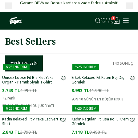
Garanti BBVA ve Bonus kartlarda vade farksız 4 taksit!
1
Best Sellers
FILTRELEYIN
140
SONUÇ
%
25
İNDİRİM
%
25
İNDİRİM
Unisex Loose Fit Bisiklet Yaka
Erkek Relaxed Fit Keten Bej Dış
Organik Pamuk Siyah T-Shirt
Gömlek
3.743 TL
4.990 TL
8.993 TL
11.990 TL
+
2
renk
SON 10 GÜNÜN EN DÜŞÜK FİYATI
SON 10 GÜNÜN EN DÜŞÜK FİYATI
%
25
İNDİRİM
%
25
İNDİRİM
Kadın Relaxed Fit V Yaka Lacivert T-
Kadın Regular Fit Kısa Kollu Krem
Shirt
Gömlek
2.843 TL
3.790 TL
7.118 TL
9.490 TL