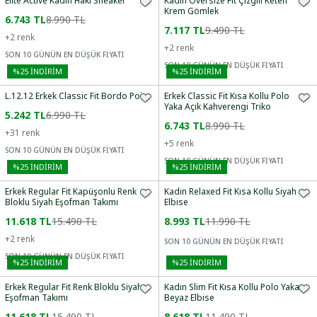
Elite Active Kadın Haki Sneaker
Kadın Oversize Fit Çizgili Keten
Krem Gömlek
6.743 TL
8.990 TL
7.117 TL
9.490 TL
+
2
renk
+
2
renk
SON 10 GÜNÜN EN DÜŞÜK FİYATI
SON 10 GÜNÜN EN DÜŞÜK FİYATI
%
25
İNDİRİM
%
25
İNDİRİM
L.12.12 Erkek Classic Fit Bordo Polo
Erkek Classic Fit Kısa Kollu Polo
Yaka Açık Kahverengi Triko
5.242 TL
6.990 TL
6.743 TL
8.990 TL
+
31
renk
+
5
renk
SON 10 GÜNÜN EN DÜŞÜK FİYATI
SON 10 GÜNÜN EN DÜŞÜK FİYATI
%
25
İNDİRİM
%
25
İNDİRİM
Erkek Regular Fit Kapüşonlu Renk
Kadın Relaxed Fit Kısa Kollu Siyah
Bloklu Siyah Eşofman Takımı
Elbise
11.618 TL
15.490 TL
8.993 TL
11.990 TL
+
2
renk
SON 10 GÜNÜN EN DÜŞÜK FİYATI
SON 10 GÜNÜN EN DÜŞÜK FİYATI
%
25
İNDİRİM
%
25
İNDİRİM
Erkek Regular Fit Renk Bloklu Siyah
Kadın Slim Fit Kısa Kollu Polo Yaka
Eşofman Takımı
Beyaz Elbise
11.618 TL
15.490 TL
8.618 TL
11.490 TL