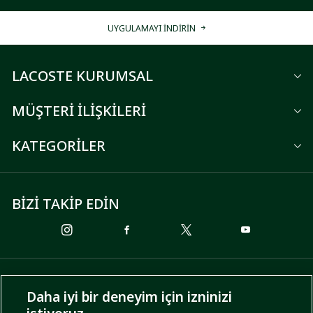
UYGULAMAYI İNDİRİN
LACOSTE KURUMSAL
MÜŞTERİ İLİŞKİLERİ
KATEGORİLER
BİZİ TAKİP EDİN
ÖDEME SEÇENEKLERİ
Daha iyi bir deneyim için izninizi