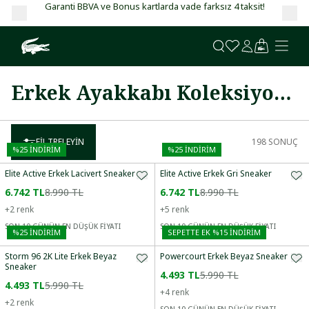
Garanti BBVA ve Bonus kartlarda vade farksız 4 taksit!
Erkek Ayakkabı Koleksiyonu
FILTRELEYIN
198
SONUÇ
%
25
İNDİRİM
%
25
İNDİRİM
Elite Active Erkek Lacivert Sneaker
Elite Active Erkek Gri Sneaker
6.742 TL
8.990 TL
6.742 TL
8.990 TL
+
2
renk
+
5
renk
SON 10 GÜNÜN EN DÜŞÜK FİYATI
SON 10 GÜNÜN EN DÜŞÜK FİYATI
%
25
İNDİRİM
SEPETTE EK %15 İNDIRIM
Storm 96 2K Lite Erkek Beyaz
Powercourt Erkek Beyaz Sneaker
Sneaker
4.493 TL
5.990 TL
4.493 TL
5.990 TL
+
4
renk
+
2
renk