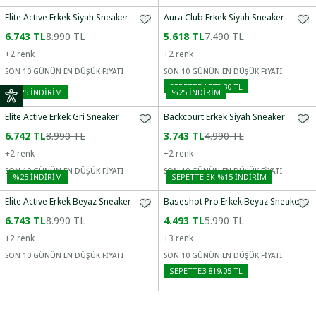
Elite Active Erkek Siyah Sneaker
Aura Club Erkek Siyah Sneaker
6.743 TL
8.990 TL
5.618 TL
7.490 TL
+
2
renk
+
2
renk
SON 10 GÜNÜN EN DÜŞÜK FİYATI
SON 10 GÜNÜN EN DÜŞÜK FİYATI
SEPETTE
4.775,30 TL
%
25
İNDİRİM
%
25
İNDİRİM
Elite Active Erkek Gri Sneaker
Backcourt Erkek Siyah Sneaker
6.742 TL
8.990 TL
3.743 TL
4.990 TL
+
2
renk
+
2
renk
SON 10 GÜNÜN EN DÜŞÜK FİYATI
SON 10 GÜNÜN EN DÜŞÜK FİYATI
%
25
İNDİRİM
SEPETTE EK %15 İNDIRIM
Elite Active Erkek Beyaz Sneaker
Baseshot Pro Erkek Beyaz Sneaker
6.743 TL
8.990 TL
4.493 TL
5.990 TL
+
2
renk
+
3
renk
SON 10 GÜNÜN EN DÜŞÜK FİYATI
SON 10 GÜNÜN EN DÜŞÜK FİYATI
SEPETTE
3.819,05 TL