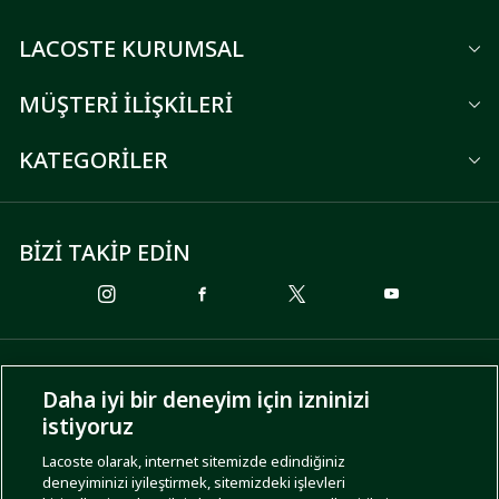
LACOSTE KURUMSAL
MÜŞTERİ İLİŞKİLERİ
KATEGORİLER
BİZİ TAKİP EDİN
ÖDEME SEÇENEKLERİ
Daha iyi bir deneyim için izninizi
istiyoruz
Lacoste olarak, internet sitemizde edindiğiniz
deneyiminizi iyileştirmek, sitemizdeki işlevleri
KARGO SEÇENEKLERİ