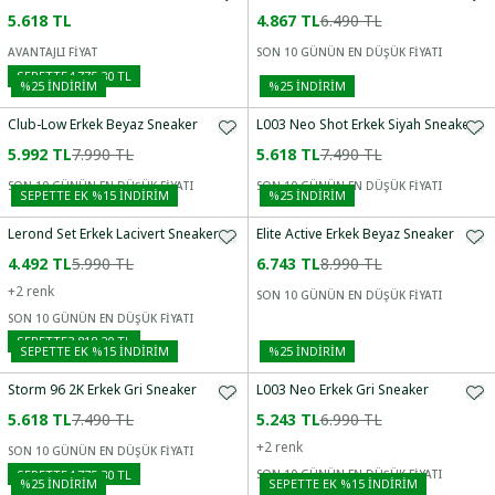
5.618 TL
4.867 TL
6.490 TL
AVANTAJLI FİYAT
SON 10 GÜNÜN EN DÜŞÜK FİYATI
SEPETTE
4.775,30 TL
%
25
İNDİRİM
%
25
İNDİRİM
Club-Low Erkek Beyaz Sneaker
L003 Neo Shot Erkek Siyah Sneaker
5.992 TL
7.990 TL
5.618 TL
7.490 TL
SON 10 GÜNÜN EN DÜŞÜK FİYATI
SON 10 GÜNÜN EN DÜŞÜK FİYATI
SEPETTE EK %15 İNDIRIM
%
25
İNDİRİM
Lerond Set Erkek Lacivert Sneaker
Elite Active Erkek Beyaz Sneaker
4.492 TL
5.990 TL
6.743 TL
8.990 TL
+
2
renk
SON 10 GÜNÜN EN DÜŞÜK FİYATI
SON 10 GÜNÜN EN DÜŞÜK FİYATI
SEPETTE
3.818,20 TL
SEPETTE EK %15 İNDIRIM
%
25
İNDİRİM
Storm 96 2K Erkek Gri Sneaker
L003 Neo Erkek Gri Sneaker
5.618 TL
7.490 TL
5.243 TL
6.990 TL
+
2
renk
SON 10 GÜNÜN EN DÜŞÜK FİYATI
SEPETTE
4.775,30 TL
SON 10 GÜNÜN EN DÜŞÜK FİYATI
%
25
İNDİRİM
SEPETTE EK %15 İNDIRIM