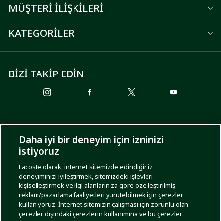
MÜŞTERİ İLİŞKİLERİ
KATEGORİLER
BİZİ TAKİP EDİN
ÖDEME SEÇENEKLERİ
Daha iyi bir deneyim için izninizi
istiyoruz
Lacoste olarak, internet sitemizde edindiğiniz
deneyiminizi iyileştirmek, sitemizdeki işlevleri
KARGO SEÇENEKLERİ
kişiselleştirmek ve ilgi alanlarınıza göre özelleştirilmiş
reklam/pazarlama faaliyetleri yürütebilmek için çerezler
kullanıyoruz. İnternet sitemizin çalışması için zorunlu olan
çerezler dışındaki çerezlerin kullanımına ve bu çerezler