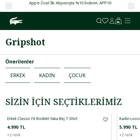
App'e Özel İlk Alışverişte %10 İndirim: APP10
Ga
Gripshot
Önerilenler
ERKEK
KADIN
ÇOCUK
SIZIN İÇIN SEÇTIKLERIMIZ
Erkek Classic Fit Bisiklet Yaka Bej T-Shirt
Kadın Loose
4.990 TL
5.990 TL
+
2
renk
+
2
renk