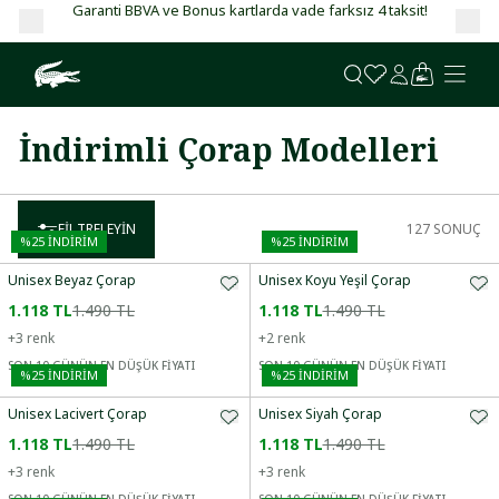
Garanti BBVA ve Bonus kartlarda vade farksız 4 taksit!
İndirimli Çorap Modelleri
FILTRELEYIN
127
SONUÇ
%
25
İNDİRİM
%
25
İNDİRİM
Unisex Beyaz Çorap
Unisex Koyu Yeşil Çorap
1.118 TL
1.490 TL
1.118 TL
1.490 TL
+
3
renk
+
2
renk
SON 10 GÜNÜN EN DÜŞÜK FİYATI
SON 10 GÜNÜN EN DÜŞÜK FİYATI
%
25
İNDİRİM
%
25
İNDİRİM
Unisex Lacivert Çorap
Unisex Siyah Çorap
1.118 TL
1.490 TL
1.118 TL
1.490 TL
+
3
renk
+
3
renk