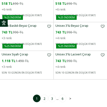
518 TL
690 TL
518 TL
690 TL
+
6
renk
+
6
renk
SON 10 GÜNÜN EN DÜŞÜK FİYATI
SON 10 GÜNÜN EN DÜŞÜK FİYATI
%
25
İNDİRİM
%
25
İNDİRİM
Erkek Baskılı Beyaz Çorap
Unisex 3'lü Beyaz Çorap
743 TL
990 TL
743 TL
990 TL
+
3
renk
+
4
renk
SON 10 GÜNÜN EN DÜŞÜK FİYATI
SON 10 GÜNÜN EN DÜŞÜK FİYATI
%
25
İNDİRİM
%
25
İNDİRİM
Unisex Siyah Çorap
Unisex 3'lü Lacivert Çorap
1.118 TL
1.490 TL
743 TL
990 TL
+
3
renk
+
4
renk
SON 10 GÜNÜN EN DÜŞÜK FİYATI
SON 10 GÜNÜN EN DÜŞÜK FİYATI
1
2
3
...
6
>