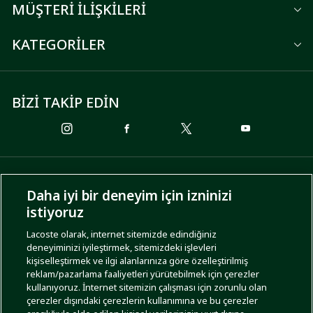
MÜŞTERİ İLİŞKİLERİ
KATEGORİLER
BİZİ TAKİP EDİN
ÖDEME SEÇENEKLERİ
Daha iyi bir deneyim için izninizi
istiyoruz
Lacoste olarak, internet sitemizde edindiğiniz
deneyiminizi iyileştirmek, sitemizdeki işlevleri
KARGO SEÇENEKLERİ
kişiselleştirmek ve ilgi alanlarınıza göre özelleştirilmiş
reklam/pazarlama faaliyetleri yürütebilmek için çerezler
kullanıyoruz. İnternet sitemizin çalışması için zorunlu olan
çerezler dışındaki çerezlerin kullanımına ve bu çerezler