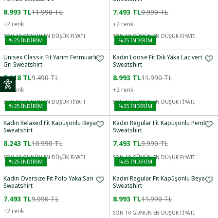
8.993 TL
11.990 TL
7.493 TL
9.990 TL
+
2
renk
+
2
renk
SON 10 GÜNÜN EN DÜŞÜK FİYATI
SON 10 GÜNÜN EN DÜŞÜK FİYATI
%
25
İNDİRİM
%
25
İNDİRİM
Unisex Classic Fit Yarım Fermuarlı
Kadın Loose Fit Dik Yaka Lacivert
Gri Sweatshirt
Sweatshirt
7.118 TL
9.490 TL
8.993 TL
11.990 TL
+
2
renk
+
2
renk
SON 10 GÜNÜN EN DÜŞÜK FİYATI
SON 10 GÜNÜN EN DÜŞÜK FİYATI
%
25
İNDİRİM
%
25
İNDİRİM
Kadın Relaxed Fit Kapüşonlu Beyaz
Kadın Regular Fit Kapüşonlu Pembe
Sweatshirt
Sweatshirt
8.243 TL
10.990 TL
7.493 TL
9.990 TL
SON 10 GÜNÜN EN DÜŞÜK FİYATI
SON 10 GÜNÜN EN DÜŞÜK FİYATI
%
25
İNDİRİM
%
25
İNDİRİM
Kadın Oversize Fit Polo Yaka Sarı
Kadın Regular Fit Kapüşonlu Beyaz
Sweatshirt
Sweatshirt
7.493 TL
9.990 TL
8.993 TL
11.990 TL
+
2
renk
SON 10 GÜNÜN EN DÜŞÜK FİYATI