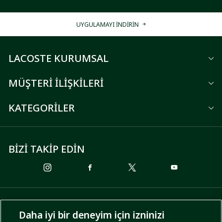
UYGULAMAYI İNDİRİN
LACOSTE KURUMSAL
MÜŞTERİ İLİŞKİLERİ
KATEGORİLER
BİZİ TAKİP EDİN
ÖDEME SEÇENEKLERİ
Daha iyi bir deneyim için izninizi