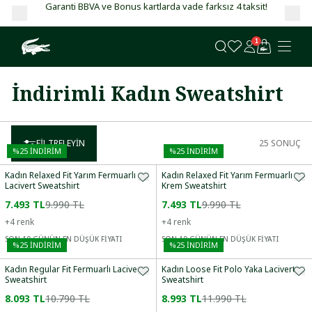
Garanti BBVA ve Bonus kartlarda vade farksız 4 taksit!
1
İndirimli Kadın Sweatshirt
FILTRELEYIN
25
SONUÇ
%
25
İNDİRİM
%
25
İNDİRİM
Kadın Relaxed Fit Yarım Fermuarlı
Kadın Relaxed Fit Yarım Fermuarlı
Lacivert Sweatshirt
Krem Sweatshirt
7.493 TL
9.990 TL
7.493 TL
9.990 TL
+
4
renk
+
4
renk
SON 10 GÜNÜN EN DÜŞÜK FİYATI
SON 10 GÜNÜN EN DÜŞÜK FİYATI
%
25
İNDİRİM
%
25
İNDİRİM
Kadın Regular Fit Fermuarlı Lacivert
Kadın Loose Fit Polo Yaka Lacivert
Sweatshirt
Sweatshirt
8.093 TL
10.790 TL
8.993 TL
11.990 TL