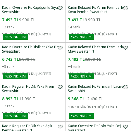
Kadın Oversize Fit Kapüşonlu Siyah
Kadın Relaxed Fit Yarım Fermuarlı
Sweatshirt
Koyu Pembe Sweatshirt
7.493 TL
9.990 TL
7.493 TL
9.990 TL
+
2
renk
+
4
renk
SON 10 GÜNÜN EN DÜŞÜK FİYATI
SON 10 GÜNÜN EN DÜŞÜK FİYATI
%
25
İNDİRİM
%
25
İNDİRİM
Kadın Oversize Fit Bisiklet Yaka Bej
Kadın Relaxed Fit Yarım Fermuarlı
Sweatshirt
Mavi Sweatshirt
6.743 TL
8.990 TL
7.493 TL
9.990 TL
+
3
renk
+
4
renk
SON 10 GÜNÜN EN DÜŞÜK FİYATI
SON 10 GÜNÜN EN DÜŞÜK FİYATI
%
25
İNDİRİM
%
25
İNDİRİM
Kadın Regular Fit Dik Yaka Krem
Kadın Relaxed Fit Fermuarlı Lacivert
Sweatshirt
Sweatshirt
8.993 TL
11.990 TL
9.368 TL
12.490 TL
+
2
renk
SON 10 GÜNÜN EN DÜŞÜK FİYATI
SON 10 GÜNÜN EN DÜŞÜK FİYATI
%
25
İNDİRİM
%
25
İNDİRİM
Kadın Regular Fit Dik Yaka Açık
Kadın Oversize Fit Polo Yaka Bej
Pembe Sweatshirt
Sweatshirt