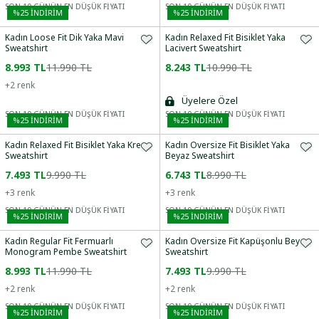
SON 10 GÜNÜN EN DÜŞÜK FİYATI
SON 10 GÜNÜN EN DÜŞÜK FİYATI
%
25
İNDİRİM
%
25
İNDİRİM
Kadın Loose Fit Dik Yaka Mavi
Kadın Relaxed Fit Bisiklet Yaka
Sweatshirt
Lacivert Sweatshirt
8.993 TL
11.990 TL
8.243 TL
10.990 TL
+
2
renk
Üyelere Özel
SON 10 GÜNÜN EN DÜŞÜK FİYATI
SON 10 GÜNÜN EN DÜŞÜK FİYATI
%
25
İNDİRİM
%
25
İNDİRİM
Kadın Relaxed Fit Bisiklet Yaka Krem
Kadın Oversize Fit Bisiklet Yaka
Sweatshirt
Beyaz Sweatshirt
7.493 TL
9.990 TL
6.743 TL
8.990 TL
+
3
renk
+
3
renk
SON 10 GÜNÜN EN DÜŞÜK FİYATI
SON 10 GÜNÜN EN DÜŞÜK FİYATI
%
25
İNDİRİM
%
25
İNDİRİM
Kadın Regular Fit Fermuarlı
Kadın Oversize Fit Kapüşonlu Beyaz
Monogram Pembe Sweatshirt
Sweatshirt
8.993 TL
11.990 TL
7.493 TL
9.990 TL
+
2
renk
+
2
renk
SON 10 GÜNÜN EN DÜŞÜK FİYATI
SON 10 GÜNÜN EN DÜŞÜK FİYATI
%
25
İNDİRİM
%
25
İNDİRİM