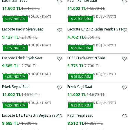
Kadın Sarı Saat
Kadın Pembe Saat
11.602 TL
15.470 TL
11.002 TL
14.670 TL
SON 10 GÜNÜN EN DÜŞÜK FİYATI
SON 10 GÜNÜN EN DÜŞÜK FİYATI
%
25
İNDİRİM
%
25
İNDİRİM
Lacoste Kadın Siyah Saat
Lacoste L.12.12 Kadın Pembe Saat
9.127 TL
12.170 TL
4.762 TL
6.350 TL
SON 10 GÜNÜN EN DÜŞÜK FİYATI
SON 10 GÜNÜN EN DÜŞÜK FİYATI
%
25
İNDİRİM
%
25
İNDİRİM
Lacoste Erkek Siyah Saat
LC33 Erkek Kırmızı Saat
9.585 TL
12.780 TL
5.775 TL
7.700 TL
SON 10 GÜNÜN EN DÜŞÜK FİYATI
SON 10 GÜNÜN EN DÜŞÜK FİYATI
%
25
İNDİRİM
%
25
İNDİRİM
Erkek Beyaz Saat
Erkek Yeşil Saat
11.002 TL
14.670 TL
11.002 TL
14.670 TL
SON 10 GÜNÜN EN DÜŞÜK FİYATI
SON 10 GÜNÜN EN DÜŞÜK FİYATI
%
25
İNDİRİM
%
25
İNDİRİM
Lacoste L.12.12 Kadın Beyaz Saat
Kadın Yeşil Saat
8.685 TL
11.580 TL
8.512 TL
11.350 TL