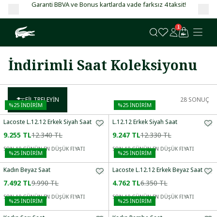
Garanti BBVA ve Bonus kartlarda vade farksız 4 taksit!
1
İndirimli Saat Koleksiyonu
FILTRELEYIN
28
SONUÇ
%
25
İNDİRİM
%
25
İNDİRİM
Lacoste L.12.12 Erkek Siyah Saat
L.12.12 Erkek Siyah Saat
9.255 TL
12.340 TL
9.247 TL
12.330 TL
SON 10 GÜNÜN EN DÜŞÜK FİYATI
SON 10 GÜNÜN EN DÜŞÜK FİYATI
%
25
İNDİRİM
%
25
İNDİRİM
Kadın Beyaz Saat
Lacoste L.12.12 Erkek Beyaz Saat
7.492 TL
9.990 TL
4.762 TL
6.350 TL
SON 10 GÜNÜN EN DÜŞÜK FİYATI
SON 10 GÜNÜN EN DÜŞÜK FİYATI
%
25
İNDİRİM
%
25
İNDİRİM