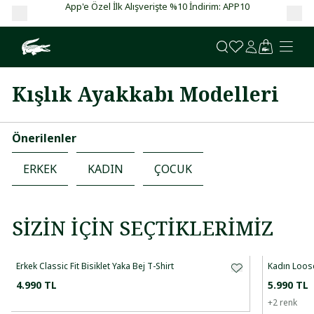
App'e Özel İlk Alışverişte %10 İndirim: APP10
Garanti BBVA ve 
Kışlık Ayakkabı Modelleri
Önerilenler
ERKEK
KADIN
ÇOCUK
SIZIN İÇIN SEÇTIKLERIMIZ
Erkek Classic Fit Bisiklet Yaka Bej T-Shirt
Kadın Loose
4.990 TL
5.990 TL
+
2
renk