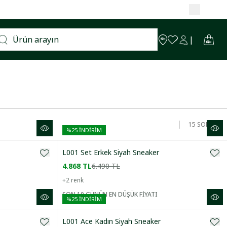
15
SONUÇ
%
25
İNDİRİM
L001 Set Erkek Siyah Sneaker
4.868 TL
6.490 TL
+
2
renk
SON 10 GÜNÜN EN DÜŞÜK FİYATI
%
25
İNDİRİM
L001 Ace Kadın Siyah Sneaker