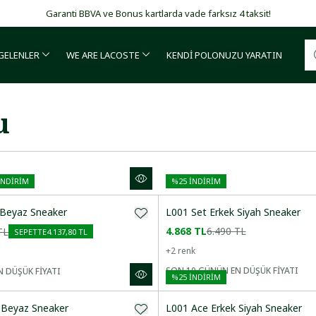
Garanti BBVA ve Bonus kartlarda vade farksız 4 taksit!
 GELENLER
WE ARE LACOSTE
KENDİ POLONUZU YARATIN
u
İNDIRIM
%
25
İNDİRİM
 Beyaz Sneaker
L001 Set Erkek Siyah Sneaker
4.868 TL
6.490 TL
TL
SEPETTE
4.137,80 TL
+
2
renk
SON 10 GÜNÜN EN DÜŞÜK FİYATI
 DÜŞÜK FİYATI
%
25
İNDİRİM
 Beyaz Sneaker
L001 Ace Erkek Siyah Sneaker