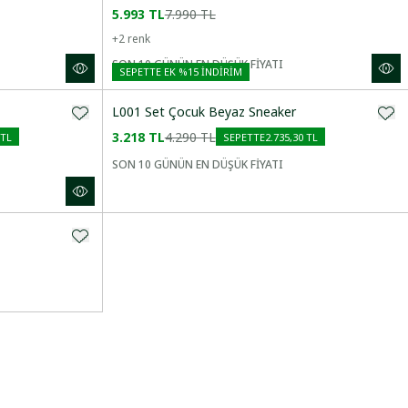
5.993 TL
7.990 TL
+
2
renk
SON 10 GÜNÜN EN DÜŞÜK FİYATI
SEPETTE EK %15 İNDIRIM
L001 Set Çocuk Beyaz Sneaker
3.218 TL
4.290 TL
 TL
SEPETTE
2.735,30 TL
SON 10 GÜNÜN EN DÜŞÜK FİYATI