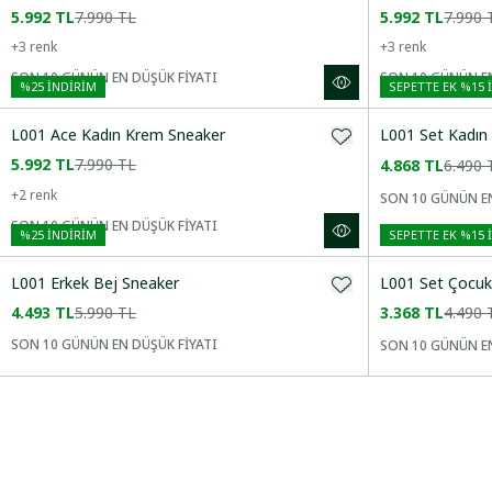
5.992 TL
7.990 TL
5.992 TL
7.990 
Yeni Gelenler
+
3
renk
+
3
renk
SON 10 GÜNÜN EN DÜŞÜK FİYATI
SON 10 GÜNÜN EN
%
25
İNDİRİM
SEPETTE EK %15 
CINSIYET
L001 Ace Kadın Krem Sneaker
L001 Set Kadın
5.992 TL
7.990 TL
4.868 TL
6.490 
KATEGORI
+
2
renk
SON 10 GÜNÜN EN
SON 10 GÜNÜN EN DÜŞÜK FİYATI
%
25
İNDİRİM
SEPETTE EK %15 
BEDEN
L001 Erkek Bej Sneaker
L001 Set Çocuk
4.493 TL
5.990 TL
3.368 TL
4.490 
RENK
SON 10 GÜNÜN EN DÜŞÜK FİYATI
SON 10 GÜNÜN EN
DESEN