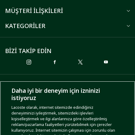
MÜŞTERİ İLİŞKİLERİ
KATEGORİLER
BİZİ TAKİP EDİN
ÖDEME SEÇENEKLERİ
Daha iyi bir deneyim için izninizi
istiyoruz
Lacoste olarak, internet sitemizde edindiğiniz
deneyiminizi iyileştirmek, sitemizdeki işlevleri
KARGO SEÇENEKLERİ
kişiselleştirmek ve ilgi alanlarınıza göre özelleştirilmiş
reklam/pazarlama faaliyetleri yürütebilmek için çerezler
kullanıyoruz. İnternet sitemizin çalışması için zorunlu olan