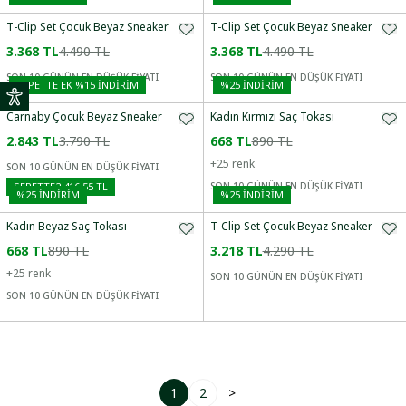
T-Clip Set Çocuk Beyaz Sneaker
T-Clip Set Çocuk Beyaz Sneaker
3.368 TL
4.490 TL
3.368 TL
4.490 TL
SON 10 GÜNÜN EN DÜŞÜK FİYATI
SON 10 GÜNÜN EN DÜŞÜK FİYATI
SEPETTE EK %15 İNDIRIM
%
25
İNDİRİM
Carnaby Çocuk Beyaz Sneaker
Kadın Kırmızı Saç Tokası
2.843 TL
3.790 TL
668 TL
890 TL
+
25
renk
SON 10 GÜNÜN EN DÜŞÜK FİYATI
SEPETTE
2.416,55 TL
SON 10 GÜNÜN EN DÜŞÜK FİYATI
%
25
İNDİRİM
%
25
İNDİRİM
Kadın Beyaz Saç Tokası
T-Clip Set Çocuk Beyaz Sneaker
668 TL
890 TL
3.218 TL
4.290 TL
+
25
renk
SON 10 GÜNÜN EN DÜŞÜK FİYATI
SON 10 GÜNÜN EN DÜŞÜK FİYATI
1
2
>