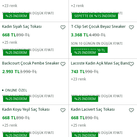
+
23
renk
+
2
renk
SON 10 GÜNÜN EN DÜŞÜK FİYATI
SON 10 GÜNÜN EN DÜŞÜK FİYATI
%
25
İNDİRİM
SEPETTE EK %15 İNDIRIM
Kadın Siyah Saç Tokası
T-Clip Set Çocuk Beyaz Sneaker
668 TL
890 TL
3.368 TL
4.490 TL
+
25
renk
SON 10 GÜNÜN EN DÜŞÜK FİYATI
SEPETTE
2.862,80 TL
SON 10 GÜNÜN EN DÜŞÜK FİYATI
%
25
İNDİRİM
%
25
İNDİRİM
Backcourt Çocuk Pembe Sneaker
Lacoste Kadın Açık Mavi Saç Bandı
2.993 TL
3.990 TL
743 TL
990 TL
+
23
renk
ONLINE ÖZEL
SON 10 GÜNÜN EN DÜŞÜK FİYATI
SON 10 GÜNÜN EN DÜŞÜK FİYATI
%
25
İNDİRİM
%
25
İNDİRİM
Kadın Koyu Yeşil Saç Tokası
Kadın Lacivert Saç Tokası
668 TL
890 TL
668 TL
890 TL
+
25
renk
+
25
renk
SON 10 GÜNÜN EN DÜŞÜK FİYATI
SON 10 GÜNÜN EN DÜŞÜK FİYATI
%
25
İNDİRİM
%
25
İNDİRİM