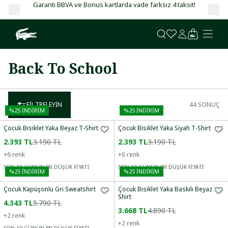
Garanti BBVA ve Bonus kartlarda vade farksız 4 taksit!
Back To School
FILTRELEYIN
44
SONUÇ
%
25
İNDİRİM
%
25
İNDİRİM
Çocuk Bisiklet Yaka Beyaz T-Shirt
Çocuk Bisiklet Yaka Siyah T-Shirt
2.393 TL
3.190 TL
2.393 TL
3.190 TL
+
6
renk
+
6
renk
SON 10 GÜNÜN EN DÜŞÜK FİYATI
SON 10 GÜNÜN EN DÜŞÜK FİYATI
%
25
İNDİRİM
%
25
İNDİRİM
Çocuk Kapüşonlu Gri Sweatshirt
Çocuk Bisiklet Yaka Baskılı Beyaz T-
Shirt
4.343 TL
5.790 TL
3.668 TL
4.890 TL
+
2
renk
+
2
renk