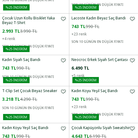
SON 10 GÜNÜN EN DÜŞÜK FİYATI
SON 10 GÜNÜN EN DÜŞÜK FİYATI
%
25
İNDİRİM
%
25
İNDİRİM
Çocuk Uzun Kollu Bisiklet Yaka
Lacoste Kadın Beyaz Saç Bandı
Beyaz T-Shirt
743 TL
990 TL
2.993 TL
3.990 TL
+
23
renk
+
4
renk
SON 10 GÜNÜN EN DÜŞÜK FİYATI
SON 10 GÜNÜN EN DÜŞÜK FİYATI
%
25
İNDİRİM
Kadın Siyah Saç Bandı
Neocroc Erkek Siyah Sırt Çantası
743 TL
990 TL
6.490 TL
+
5
renk
SON 10 GÜNÜN EN DÜŞÜK FİYATI
%
25
İNDİRİM
%
25
İNDİRİM
T-Clip Set Çocuk Beyaz Sneaker
Kadın Koyu Yeşil Saç Bandı
3.218 TL
4.290 TL
743 TL
990 TL
+
23
renk
SON 10 GÜNÜN EN DÜŞÜK FİYATI
SON 10 GÜNÜN EN DÜŞÜK FİYATI
%
25
İNDİRİM
%
25
İNDİRİM
Kadın Koyu Yeşil Saç Bandı
Çocuk Kapüşonlu Siyah Sweatshirt
743 TL
990 TL
4.643 TL
6.190 TL