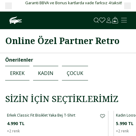
Garanti BBVA ve Bonus kartlarda vade farksız 4 taksit!
Online Özel Partner Retro
Önerilenler
ERKEK
KADIN
ÇOCUK
SIZIN İÇIN SEÇTIKLERIMIZ
Erkek Classic Fit Bisiklet Yaka Bej T-Shirt
Kadın Loose
4.990 TL
5.990 TL
+
2
renk
+
2
renk