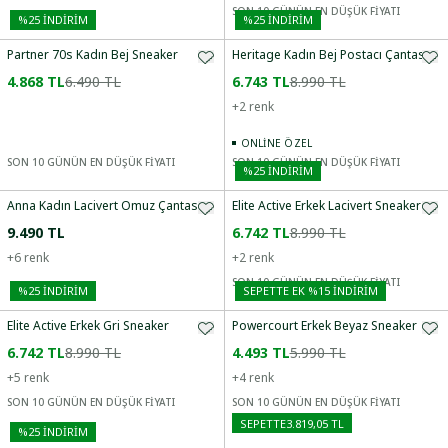
SON 10 GÜNÜN EN DÜŞÜK FİYATI
%
25
İNDİRİM
%
25
İNDİRİM
Partner 70s Kadın Bej Sneaker
Heritage Kadın Bej Postacı Çantası
4.868 TL
6.490 TL
6.743 TL
8.990 TL
+
2
renk
ONLINE ÖZEL
SON 10 GÜNÜN EN DÜŞÜK FİYATI
SON 10 GÜNÜN EN DÜŞÜK FİYATI
%
25
İNDİRİM
Anna Kadın Lacivert Omuz Çantası
Elite Active Erkek Lacivert Sneaker
9.490 TL
6.742 TL
8.990 TL
+
6
renk
+
2
renk
SON 10 GÜNÜN EN DÜŞÜK FİYATI
%
25
İNDİRİM
SEPETTE EK %15 İNDIRIM
Elite Active Erkek Gri Sneaker
Powercourt Erkek Beyaz Sneaker
6.742 TL
8.990 TL
4.493 TL
5.990 TL
+
5
renk
+
4
renk
SON 10 GÜNÜN EN DÜŞÜK FİYATI
SON 10 GÜNÜN EN DÜŞÜK FİYATI
SEPETTE
3.819,05 TL
%
25
İNDİRİM