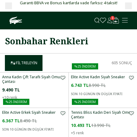
Garanti BBVA ve Bonus kartlarda vade farksız 4 taksit!
1
Sonbahar Renkleri
FILTRELEYIN
605
SONUÇ
%
25
İNDİRİM
Anna Kadın Çift Taraflı Siyah Omuz
Elite Active Kadın Siyah Sneaker
Çantası
6.743 TL
8.990 TL
9.490 TL
SON 10 GÜNÜN EN DÜŞÜK FİYATI
+
10
renk
%
25
İNDİRİM
%
25
İNDİRİM
Elite Active Erkek Siyah Sneaker
Tennis Bliss Kadın Deri Siyah Omuz
Çantası
6.367 TL
8.490 TL
10.493 TL
13.990 TL
SON 10 GÜNÜN EN DÜŞÜK FİYATI
+
5
renk