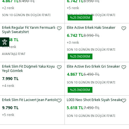
4.867 TL
6.490 TL
6.742 TL
8.990 TL
+
2
renk
+
5
renk
SON 10 GÜNÜN EN DÜŞÜK FİYATI
SON 10 GÜNÜN EN DÜŞÜK FİYATI
%
25
İNDİRİM
Erkek Regular Fit Yarım Fermuarlı
Elite Active Erkek Haki Sneaker
Siyah Sweatshirt
6.742 TL
8.990 TL
6.368 TL
+
3
renk
+
11
renk
SON 10 GÜNÜN EN DÜŞÜK FİYATI
AVANTAJLI FİYAT
%
25
İNDİRİM
Erkek Slim Fit Düğmeli Yaka Koyu
Elite Active Evo Erkek Gri Sneaker
Yeşil Gömlek
4.867 TL
6.490 TL
7.990 TL
SON 10 GÜNÜN EN DÜŞÜK FİYATI
+
4
renk
%
25
İNDİRİM
Erkek Slim Fit Lacivert Jean Pantolon
L003 Neo Shot Erkek Siyah Sneaker
9.790 TL
5.618 TL
7.490 TL
+
5
renk
SON 10 GÜNÜN EN DÜŞÜK FİYATI