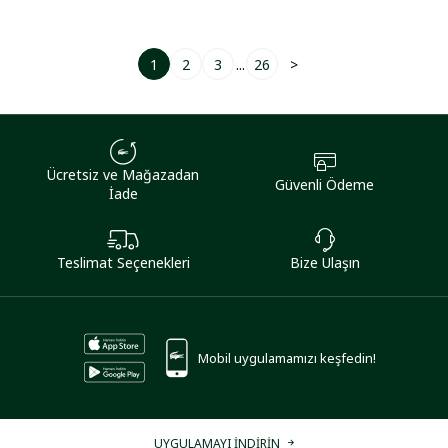
1
2
3
...
26
>
Ücretsiz ve Mağazadan
Güvenli Ödeme
İade
Teslimat Seçenekleri
Bize Ulaşın
Mobil uygulamamızı keşfedin!
UYGULAMAYI İNDİRİN