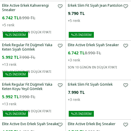
Elite Active Erkek Kahverengi
Erkek Slim Fit Siyah Jean Pantolon
Sneaker
9.790 TL
6.742 TL
8.990 TL
+
5
renk
+
5
renk
SON 10 GÜNÜN EN DÜŞÜK FİYATI
%
25
İNDİRİM
%
25
İNDİRİM
Erkek Regular Fit Düğmeli Yaka
Elite Active Erkek Siyah Sneaker
Keten Siyah Gömlek
6.742 TL
8.990 TL
5.992 TL
7.990 TL
+
3
renk
+
13
renk
SON 10 GÜNÜN EN DÜŞÜK FİYATI
SON 10 GÜNÜN EN DÜŞÜK FİYATI
%
25
İNDİRİM
Erkek Regular Fit Düğmeli Yaka
Erkek Slim Fit Siyah Gömlek
Keten Koyu Yeşil Gömlek
7.990 TL
5.992 TL
7.990 TL
+
3
renk
+
13
renk
SON 10 GÜNÜN EN DÜŞÜK FİYATI
%
25
İNDİRİM
%
25
İNDİRİM
Elite Active Evo Erkek Siyah Sneaker
Elite Active Erkek Bej Sneaker