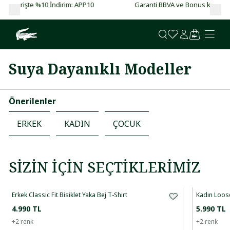
APP10
Garanti BBVA ve Bonus kartlarda vade farksız 4 taksit!
Suya Dayanıklı Modeller
Önerilenler
ERKEK
KADIN
ÇOCUK
SIZIN İÇIN SEÇTIKLERIMIZ
Erkek Classic Fit Bisiklet Yaka Bej T-Shirt
Kadın Loose
4.990 TL
5.990 TL
+
2
renk
+
2
renk