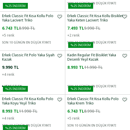
SON 10 GÜNÜN EN DÜŞÜK FİYATI
%
25
İNDİRİM
%
25
İNDİRİM
Erkek Classic Fit Kısa Kollu Polo
Erkek Classic Fit Kısa Kollu Bisiklet
Yaka Lacivert Triko
Yaka Keten Lacivert Triko
6.743 TL
8.990 TL
7.493 TL
9.990 TL
+
5
renk
+
2
renk
SON 10 GÜNÜN EN DÜŞÜK FİYATI
SON 10 GÜNÜN EN DÜŞÜK FİYATI
%
25
İNDİRİM
Erkek Classic Fit Polo Yaka Siyah
Kadın Regular Fit Bisiklet Yaka
Kazak
Desenli Yeşil Kazak
9.990 TL
8.993 TL
11.990 TL
+
4
renk
YENI GELEN
SON 10 GÜNÜN EN DÜŞÜK FİYATI
%
25
İNDİRİM
%
25
İNDİRİM
Erkek Classic Fit Kısa Kollu Polo
Erkek Classic Fit Kısa Kollu Polo
Yaka Koyu Yeşil Triko
Yaka Krem Triko
8.993 TL
11.990 TL
6.743 TL
8.990 TL
+
4
renk
+
5
renk
SON 10 GÜNÜN EN DÜŞÜK FİYATI
SON 10 GÜNÜN EN DÜŞÜK FİYATI
%
25
İNDİRİM