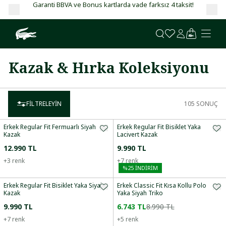
Garanti BBVA ve Bonus kartlarda vade farksız 4 taksit!
Kazak & Hırka Koleksiyonu
FILTRELEYIN
105
SONUÇ
Erkek Regular Fit Fermuarlı Siyah
Erkek Regular Fit Bisiklet Yaka
Kazak
Lacivert Kazak
12.990 TL
9.990 TL
+
3
renk
+
7
renk
%
25
İNDİRİM
Erkek Regular Fit Bisiklet Yaka Siyah
Erkek Classic Fit Kısa Kollu Polo
Kazak
Yaka Siyah Triko
9.990 TL
6.743 TL
8.990 TL
+
7
renk
+
5
renk