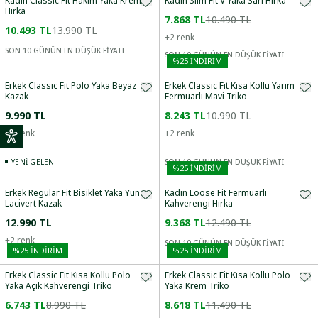
Kadın Classic Fit Hakim Yaka Krem
Kadın Slim Fit V Yaka Sarı Hırka
Hırka
7.868 TL
10.490 TL
10.493 TL
13.990 TL
+
2
renk
SON 10 GÜNÜN EN DÜŞÜK FİYATI
SON 10 GÜNÜN EN DÜŞÜK FİYATI
%
25
İNDİRİM
Erkek Classic Fit Polo Yaka Beyaz
Erkek Classic Fit Kısa Kollu Yarım
Kazak
Fermuarlı Mavi Triko
9.990 TL
8.243 TL
10.990 TL
+
4
renk
+
2
renk
YENI GELEN
SON 10 GÜNÜN EN DÜŞÜK FİYATI
%
25
İNDİRİM
Erkek Regular Fit Bisiklet Yaka Yün
Kadın Loose Fit Fermuarlı
Lacivert Kazak
Kahverengi Hırka
12.990 TL
9.368 TL
12.490 TL
+
2
renk
SON 10 GÜNÜN EN DÜŞÜK FİYATI
%
25
İNDİRİM
%
25
İNDİRİM
Erkek Classic Fit Kısa Kollu Polo
Erkek Classic Fit Kısa Kollu Polo
Yaka Açık Kahverengi Triko
Yaka Krem Triko
6.743 TL
8.990 TL
8.618 TL
11.490 TL