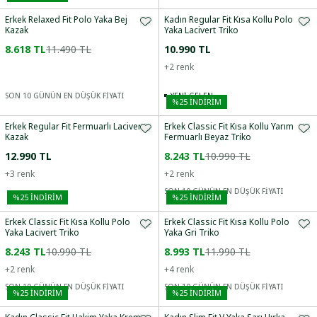
Erkek Relaxed Fit Polo Yaka Bej
Kadın Regular Fit Kısa Kollu Polo
Kazak
Yaka Lacivert Triko
8.618 TL
11.490 TL
10.990 TL
+
2
renk
SON 10 GÜNÜN EN DÜŞÜK FİYATI
YENI GELEN
%
25
İNDİRİM
Erkek Regular Fit Fermuarlı Lacivert
Erkek Classic Fit Kısa Kollu Yarım
Kazak
Fermuarlı Beyaz Triko
12.990 TL
8.243 TL
10.990 TL
+
3
renk
+
2
renk
SON 10 GÜNÜN EN DÜŞÜK FİYATI
%
25
İNDİRİM
%
25
İNDİRİM
Erkek Classic Fit Kısa Kollu Polo
Erkek Classic Fit Kısa Kollu Polo
Yaka Lacivert Triko
Yaka Gri Triko
8.243 TL
10.990 TL
8.993 TL
11.990 TL
+
2
renk
+
4
renk
SON 10 GÜNÜN EN DÜŞÜK FİYATI
SON 10 GÜNÜN EN DÜŞÜK FİYATI
%
25
İNDİRİM
%
25
İNDİRİM