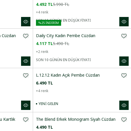
4.492 TL
5.990 TL
+
4
renk
SON 10 GÜNÜN EN DÜŞÜK FİYATI
%
25
İNDİRİM
h Cüzdan
Daily City Kadın Pembe Cüzdan
4.117 TL
5.490 TL
+
2
renk
SON 10 GÜNÜN EN DÜŞÜK FİYATI
L.12.12 Kadın Açık Pembe Cüzdan
6.490 TL
+
4
renk
YENI GELEN
 Kartlık
The Blend Erkek Monogram Siyah Cüzdan
4.490 TL