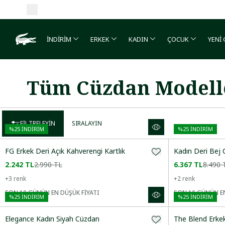
İNDİRİM
ERKEK
KADIN
ÇOCUK
YENİ
Tüm Cüzdan Modell
FILTRELEYIN
SIRALAYIN
%
25
İNDİRİM
%
25
İNDİRİM
FG Erkek Deri Açık Kahverengi Kartlık
Kadın Deri Bej
2.242 TL
2.990 TL
6.367 TL
8.490 
+
3
renk
+
2
renk
Önerilenler
SON 10 GÜNÜN EN DÜŞÜK FİYATI
SON 10 GÜNÜN EN
%
25
İNDİRİM
%
25
İNDİRİM
Artan Fiyat
Elegance Kadın Siyah Cüzdan
The Blend Erkek
Azalan Fiyat