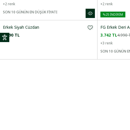
+
2
renk
+
2
renk
SON 10 GÜNÜN EN DÜŞÜK FİYATI
%
25
İNDİRİM
Erkek Siyah Cüzdan
FG Erkek Deri 
4.490 TL
3.742 TL
4.990 
+
3
renk
SON 10 GÜNÜN EN