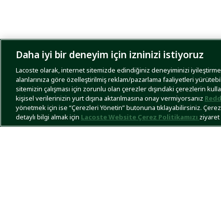
Daha iyi bir deneyim için izninizi istiyoruz
Lacoste olarak, internet sitemizde edindiğiniz deneyiminizi iyileştirmek,
alanlarınıza göre özelleştirilmiş reklam/pazarlama faaliyetleri yürütebi
sitemizin çalışması için zorunlu olan çerezler dışındaki çerezlerin kull
kişisel verilerinizin yurt dışına aktarılmasına onay vermiyorsanız
Redd
yönetmek için ise “Çerezleri Yönetin” butonuna tıklayabilirsiniz. Çerezle
detaylı bilgi almak için
Lacoste Website Çerez Politikamızı
ziyaret 
Ücretsiz ve Mağazadan İade
LA