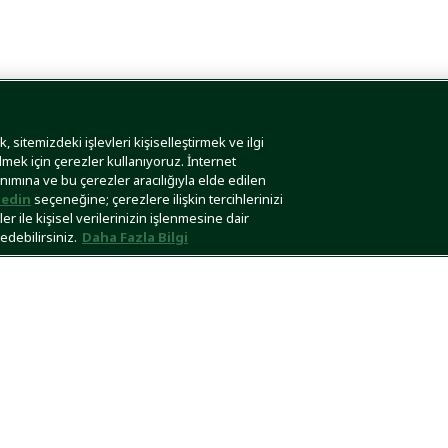
 sitemizdeki işlevleri kişiselleştirmek ve ilgi
lmek için çerezler kullanıyoruz. İnternet
anımına ve bu çerezler aracılığıyla elde edilen
edin
seçeneğine; çerezlere ilişkin tercihlerinizi
r ile kişisel verilerinizin işlenmesine dair
edebilirsiniz.
Daha Fazla Bilgi
Güvenli Ödeme
Teslimat Seçene
COSTE KURUMSAL
MÜŞTERİ İLİŞKİLERİ