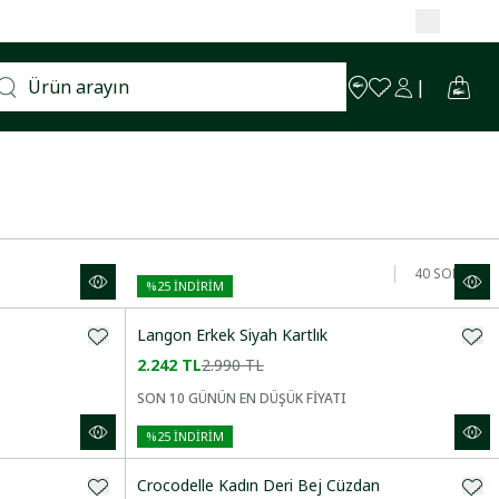
40
SONUÇ
%
25
İNDİRİM
Langon Erkek Siyah Kartlık
2.242 TL
2.990 TL
SON 10 GÜNÜN EN DÜŞÜK FİYATI
%
25
İNDİRİM
Crocodelle Kadın Deri Bej Cüzdan