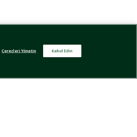
Çerezleri Yönetin
Kabul Edin
kleri
Bize Ulaşın
KATEGORİLER
BİZİ TAKİP EDİN