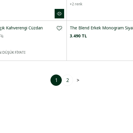
+
2
renk
Açık Kahverengi Cüzdan
The Blend Erkek Monogram Siyah
TL
3.490 TL
 DÜŞÜK FİYATI
1
2
>