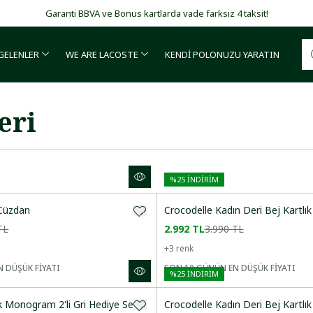
Garanti BBVA ve Bonus kartlarda vade farksız 4 taksit!
 GELENLER
WE ARE LACOSTE
KENDİ POLONUZU YARATIN
eri
%
25
İNDİRİM
 Cüzdan
Crocodelle Kadın Deri Bej Kartlık
TL
2.992 TL
3.990 TL
+
3
renk
 DÜŞÜK FİYATI
SON 10 GÜNÜN EN DÜŞÜK FİYATI
%
25
İNDİRİM
 Monogram 2'li Gri Hediye Seti
Crocodelle Kadın Deri Bej Kartlık