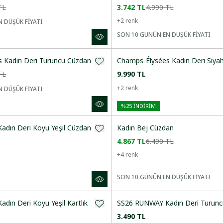
TL
3.742 TL
4.990 TL
+
2
renk
 DÜŞÜK FİYATI
SON 10 GÜNÜN EN DÜŞÜK FİYATI
 Kadın Deri Turuncu Cüzdan
Champs-Élysées Kadın Deri Siya
TL
9.990 TL
+
2
renk
 DÜŞÜK FİYATI
%
25
İNDİRİM
dın Deri Koyu Yeşil Cüzdan
Kadın Bej Cüzdan
4.867 TL
6.490 TL
+
4
renk
SON 10 GÜNÜN EN DÜŞÜK FİYATI
ın Deri Koyu Yeşil Kartlık
SS26 RUNWAY Kadın Deri Turuncu
3.490 TL