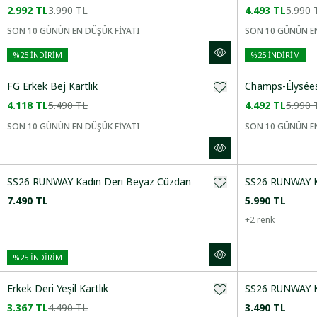
2.992 TL
3.990 TL
4.493 TL
5.990 
Yeni Gelenler
SON 10 GÜNÜN EN DÜŞÜK FİYATI
SON 10 GÜNÜN EN
%
25
İNDİRİM
%
25
İNDİRİM
CINSIYET
FG Erkek Bej Kartlık
Champs-Élysées
4.118 TL
5.490 TL
4.492 TL
5.990 
KATEGORI
SON 10 GÜNÜN EN DÜŞÜK FİYATI
SON 10 GÜNÜN EN
BEDEN
SS26 RUNWAY Kadın Deri Beyaz Cüzdan
SS26 RUNWAY Ka
7.490 TL
5.990 TL
RENK
+
2
renk
%
25
İNDİRİM
DESEN
Erkek Deri Yeşil Kartlık
SS26 RUNWAY Kad
3.367 TL
4.490 TL
3.490 TL