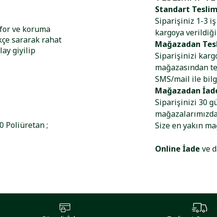
Standart Tesli
Siparişiniz 1-3 i
nfor ve koruma
kargoya verildiği
kçe sararak rahat
Mağazadan Tes
lay giyilip
Siparişinizi kar
mağazasından tes
SMS/mail ile bilg
Mağazadan İad
Siparişinizi 30 g
mağazalarımızdan
 Poliüretan ;
Size en yakın m
Online İade
ve d