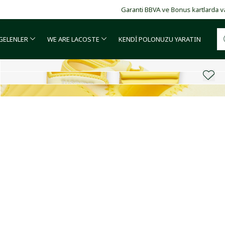
Garanti BBVA ve Bonus kartlarda vade farksız 4 taksit!
 GELENLER
WE ARE LACOSTE
KENDİ POLONUZU YARATIN