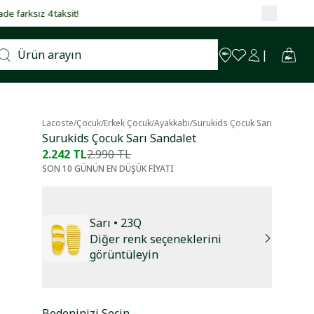
Lacoste
/
Çocuk
/
Erkek Çocuk
/
Ayakkabı
/
Surukids Çocuk Sarı Sandalet
Surukids Çocuk Sarı Sandalet
2.242 TL
2.990 TL
SON 10 GÜNÜN EN DÜŞÜK FİYATI
Sarı
• 23Q
Diğer renk seçeneklerini
görüntüleyin
Bedeninizi Seçin