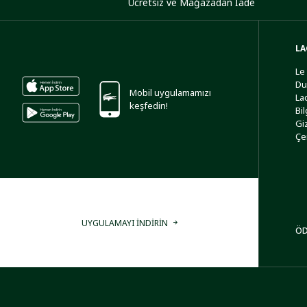
Ücretsiz ve Mağazadan İade
LA
Le
Du
Mobil uygulamamızı
La
keşfedin!
Bi
Giz
Çe
UYGULAMAYI İNDİRİN
ÖD