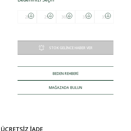
28
29
30,5
32
33
STOK GELİNCE HABER VER
BEDEN REHBERİ
MAĞAZADA BULUN
 ÜCRETSIZ İADE