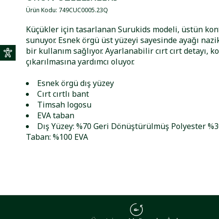
Ürün Kodu
:
749CUC0005
.
23Q
Küçükler için tasarlanan Surukids modeli, üstün ko
sunuyor. Esnek örgü üst yüzeyi sayesinde ayağı nazi
bir kullanım sağlıyor. Ayarlanabilir cırt cırt detayı, ko
çıkarılmasına yardımcı oluyor.
Esnek örgü dış yüzey
Cırt cırtlı bant
Timsah logosu
EVA taban
Dış Yüzey: %70 Geri Dönüştürülmüş Polyester %30
Taban: %100 EVA