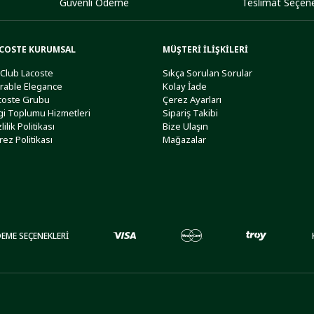
Güvenli Ödeme
Teslimat Seçene
COSTE KURUMSAL
MÜŞTERİ İLİŞKİLERİ
 Club Lacoste
Sıkça Sorulan Sorular
rable Elegance
Kolay İade
coste Grubu
Çerez Ayarları
lgi Toplumu Hizmetleri
Sipariş Takibi
lilik Politikası
Bize Ulaşın
rez Politikası
Mağazalar
EME SEÇENEKLERİ