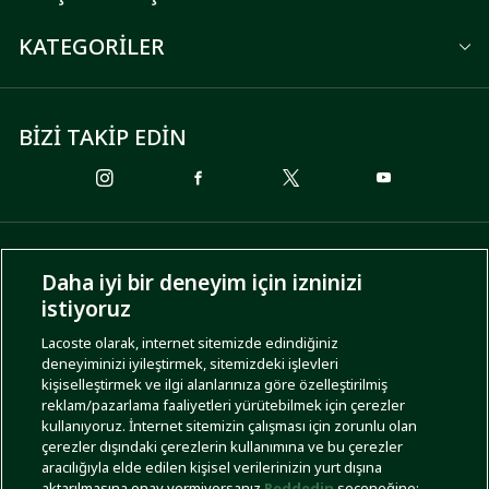
KATEGORİLER
BİZİ TAKİP EDİN
ÖDEME SEÇENEKLERİ
Daha iyi bir deneyim için izninizi
istiyoruz
Lacoste olarak, internet sitemizde edindiğiniz
deneyiminizi iyileştirmek, sitemizdeki işlevleri
KARGO SEÇENEKLERİ
kişiselleştirmek ve ilgi alanlarınıza göre özelleştirilmiş
reklam/pazarlama faaliyetleri yürütebilmek için çerezler
kullanıyoruz. İnternet sitemizin çalışması için zorunlu olan
çerezler dışındaki çerezlerin kullanımına ve bu çerezler
aracılığıyla elde edilen kişisel verilerinizin yurt dışına
aktarılmasına onay vermiyorsanız
Reddedin
seçeneğine;