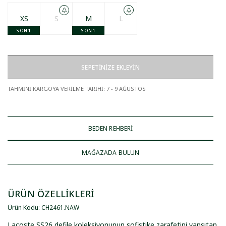
XS
S
M
L
SON 1
SON 1
SEPETİNİZE EKLEYİN
TAHMİNİ KARGOYA VERİLME TARİHİ
:
7 - 9 AĞUSTOS
BEDEN REHBERİ
MAĞAZADA BULUN
ÜRÜN ÖZELLİKLERİ
Ürün Kodu
:
CH2461
.
NAW
Lacoste SS26 defile koleksiyonunun sofistike zarafetini yansıtan