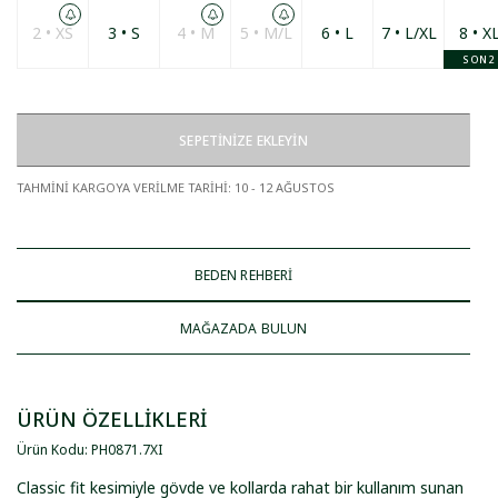
2 • XS
3 • S
4 • M
5 • M/L
6 • L
7 • L/XL
8 • X
SON 2
SEPETİNİZE EKLEYİN
TAHMİNİ KARGOYA VERİLME TARİHİ
:
10 - 12 AĞUSTOS
BEDEN REHBERİ
MAĞAZADA BULUN
ÜRÜN ÖZELLİKLERİ
Ürün Kodu
:
PH0871
.
7XI
Classic fit kesimiyle gövde ve kollarda rahat bir kullanım sunan