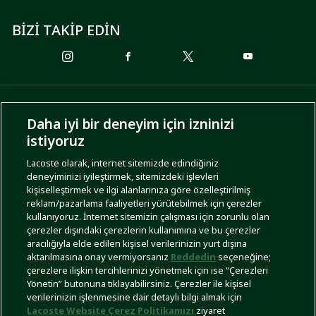
BİZİ TAKİP EDİN
ÖDEME SEÇENEKLERİ
Daha iyi bir deneyim için izninizi
istiyoruz
Lacoste olarak, internet sitemizde edindiğiniz
deneyiminizi iyileştirmek, sitemizdeki işlevleri
KARGO SEÇENEKLERİ
kişiselleştirmek ve ilgi alanlarınıza göre özelleştirilmiş
reklam/pazarlama faaliyetleri yürütebilmek için çerezler
kullanıyoruz. İnternet sitemizin çalışması için zorunlu olan
çerezler dışındaki çerezlerin kullanımına ve bu çerezler
aracılığıyla elde edilen kişisel verilerinizin yurt dışına
aktarılmasına onay vermiyorsanız
Reddedin
seçeneğine;
çerezlere ilişkin tercihlerinizi yönetmek için ise “Çerezleri
Yönetin” butonuna tıklayabilirsiniz. Çerezler ile kişisel
İşlem Rehberi
Site Haritası
Kullanım Şartları
Gizlilik Politikası
Türkiye
verilerinizin işlenmesine dair detaylı bilgi almak için
Lacoste Website Çerez Politikamızı
ziyaret