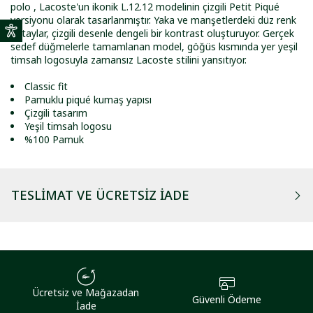
polo , Lacoste'un ikonik L.12.12 modelinin çizgili Petit Piqué
versiyonu olarak tasarlanmıştır. Yaka ve manşetlerdeki düz renk
detaylar, çizgili desenle dengeli bir kontrast oluşturuyor. Gerçek
sedef düğmelerle tamamlanan model, göğüs kısmında yer yeşil
timsah logosuyla zamansız Lacoste stilini yansıtıyor.
Classic fit
Pamuklu piqué kumaş yapısı
Çizgili tasarım
Yeşil timsah logosu
%100 Pamuk
TESLIMAT VE ÜCRETSIZ İADE
Ücretsiz ve Mağazadan
Güvenli Ödeme
İade