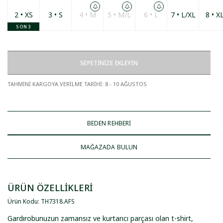
2 • XS
3 • S
4 • M
5 • M/L
6 • L
7 • L/XL
8 • X
SON 3
SEPETİNİZE EKLEYİN
TAHMİNİ KARGOYA VERİLME TARİHİ
:
8 - 10 AĞUSTOS
BEDEN REHBERİ
MAĞAZADA BULUN
ÜRÜN ÖZELLİKLERİ
Ürün Kodu
:
TH7318
.
AFS
Gardırobunuzun zamansız ve kurtarıcı parçası olan t-shirt,