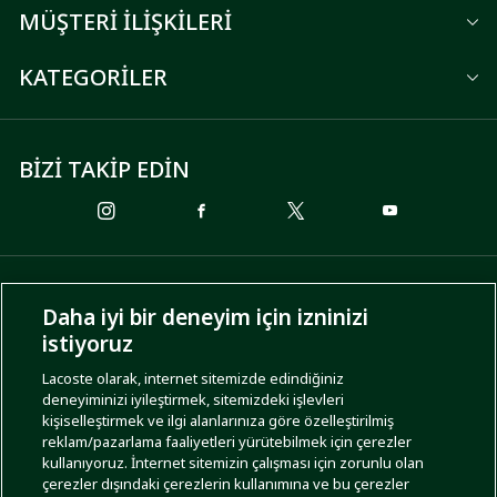
MÜŞTERİ İLİŞKİLERİ
KATEGORİLER
BİZİ TAKİP EDİN
ÖDEME SEÇENEKLERİ
Daha iyi bir deneyim için izninizi
istiyoruz
Lacoste olarak, internet sitemizde edindiğiniz
deneyiminizi iyileştirmek, sitemizdeki işlevleri
KARGO SEÇENEKLERİ
kişiselleştirmek ve ilgi alanlarınıza göre özelleştirilmiş
reklam/pazarlama faaliyetleri yürütebilmek için çerezler
kullanıyoruz. İnternet sitemizin çalışması için zorunlu olan
çerezler dışındaki çerezlerin kullanımına ve bu çerezler