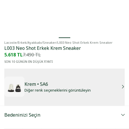
Lacoste
/
Erkek
/
Ayakkabı
/
Sneaker
/
L003 Neo Shot Erkek Krem Sneaker
L003 Neo Shot Erkek Krem Sneaker
5.618 TL
7.490 TL
SON 10 GÜNÜN EN DÜŞÜK FİYATI
Krem
• 5A6
Diğer renk seçeneklerini görüntüleyin
Bedeninizi Seçin