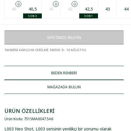
40
40,5
41
42
42,5
43
44
SON 3
SON 1
SEPETİNİZE EKLEYİN
TAHMİNİ KARGOYA VERİLME TARİHİ
:
8 - 10 AĞUSTOS
BEDEN REHBERİ
MAĞAZADA BULUN
ÜRÜN ÖZELLİKLERİ
Ürün Kodu
:
751SMA0047
.
5A6
L003 Neo Shot, L003 serisinin yenilikçi bir yorumu olarak