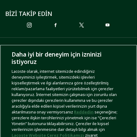
BİZİ TAKİP EDİN
ÖDEME SEÇENEKLERİ
Daha iyi bir deneyim için izninizi
istiyoruz
Lacoste olarak, internet sitemizde edindiğiniz
deneyiminizi iyileştirmek, sitemizdeki işlevleri
KARGO SEÇENEKLERİ
kişiselleştirmek ve ilgi alanlarınıza göre özelleştirilmiş
reklam/pazarlama faaliyetleri yürütebilmek için çerezler
kullanıyoruz. İnternet sitemizin çalışması için zorunlu olan
çerezler dışındaki çerezlerin kullanımına ve bu çerezler
aracılığıyla elde edilen kişisel verilerinizin yurt dışına
aktarılmasına onay vermiyorsanız
Reddedin
seçeneğine;
çerezlere ilişkin tercihlerinizi yönetmek için ise “Çerezleri
Yönetin” butonuna tıklayabilirsiniz. Çerezler ile kişisel
İşlem Rehberi
Site Haritası
Kullanım Şartları
Gizlilik Politikası
Türkiye
verilerinizin işlenmesine dair detaylı bilgi almak için
Lacoste Website Çerez Politikamızı
ziyaret