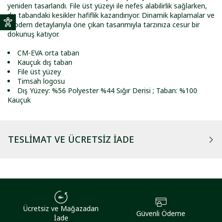
yeniden tasarlandı. File üst yüzeyi ile nefes alabilirlik sağlarken,
dış tabandaki kesikler hafiflik kazandırıyor. Dinamik kaplamalar ve
modern detaylarıyla öne çıkan tasarımıyla tarzınıza cesur bir
dokunuş katıyor.
CM-EVA orta taban
Kauçuk dış taban
File üst yüzey
Timsah logosu
Dış Yüzey: %56 Polyester %44 Sığır Derisi ; Taban: %100
Kauçuk
TESLIMAT VE ÜCRETSIZ İADE
Ücretsiz ve Mağazadan
Güvenli Ödeme
İade