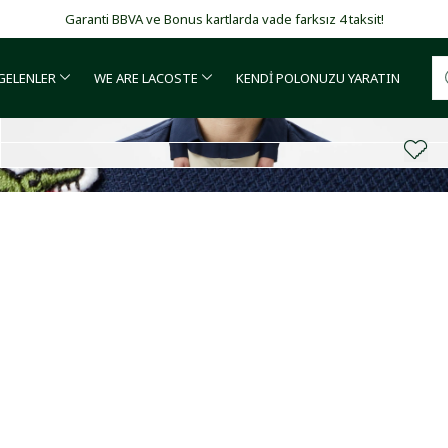
Garanti BBVA ve Bonus kartlarda vade farksız 4 taksit!
 GELENLER
WE ARE LACOSTE
KENDİ POLONUZU YARATIN