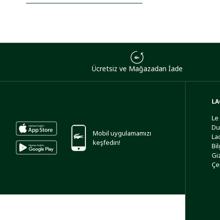
Ücretsiz ve Mağazadan İade
LA
Le
Du
Mobil uygulamamızı
La
keşfedin!
Bi
Giz
Çe