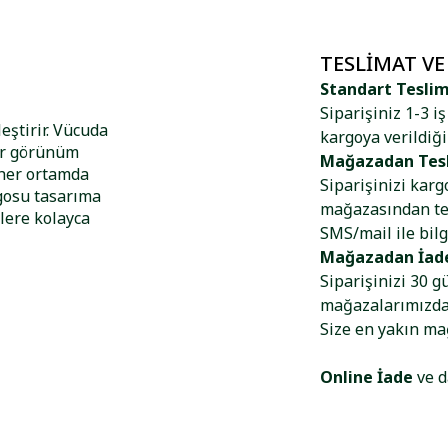
TESLIMAT VE
Standart Tesli
Siparişiniz 1-3 i
eştirir. Vücuda
kargoya verildiği
ir görünüm
Mağazadan Tes
 her ortamda
Siparişinizi kar
ogosu tasarıma
mağazasından tes
lere kolayca
SMS/mail ile bilg
Mağazadan İad
Siparişinizi 30 g
mağazalarımızdan
Size en yakın m
Online İade
ve d