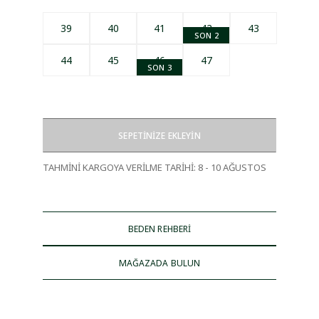
39
40
41
42
43
SON 2
44
45
46
47
SON 3
SEPETİNİZE EKLEYİN
TAHMİNİ KARGOYA VERİLME TARİHİ
:
8 - 10 AĞUSTOS
BEDEN REHBERİ
MAĞAZADA BULUN