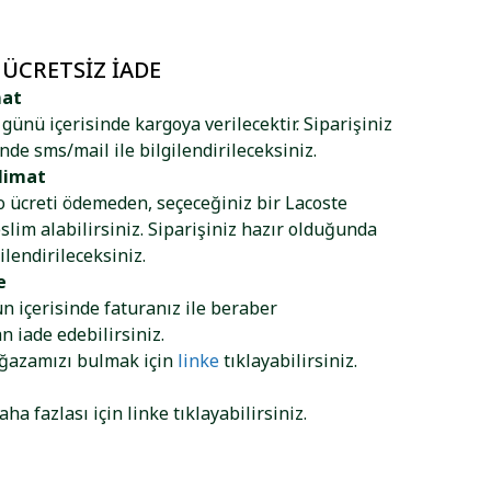
 ÜCRETSIZ İADE
mat
ş günü içerisinde kargoya verilecektir. Siparişiniz
nde sms/mail ile bilgilendirileceksiniz.
limat
go ücreti ödemeden, seçeceğiniz bir Lacoste
lim alabilirsiniz. Siparişiniz hazır olduğunda
ilendirileceksiniz.
e
ün içerisinde faturanız ile beraber
 iade edebilirsiniz.
ağazamızı bulmak için
linke
tıklayabilirsiniz.
aha fazlası için
linke
tıklayabilirsiniz.