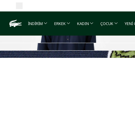
İNDİRİM
ERKEK
KADIN
ÇOCUK
YENİ