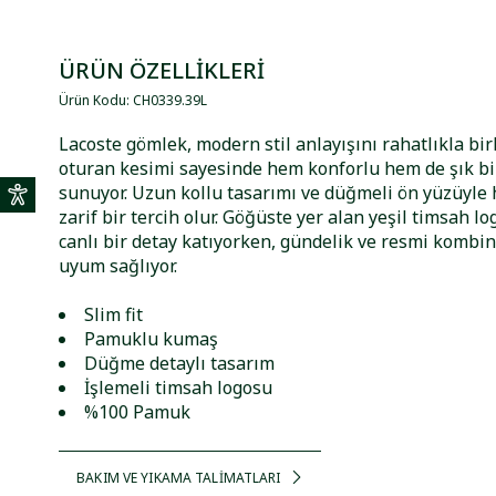
ÜRÜN ÖZELLİKLERİ
Ürün Kodu
:
CH0339
.
39L
Lacoste gömlek, modern stil anlayışını rahatlıkla birl
oturan kesimi sayesinde hem konforlu hem de şık b
sunuyor. Uzun kollu tasarımı ve düğmeli ön yüzüyle
zarif bir tercih olur. Göğüste yer alan yeşil timsah l
canlı bir detay katıyorken, gündelik ve resmi kombin
uyum sağlıyor.
Slim fit
Pamuklu kumaş
Düğme detaylı tasarım
İşlemeli timsah logosu
%100 Pamuk
BAKIM VE YIKAMA TALİMATLARI