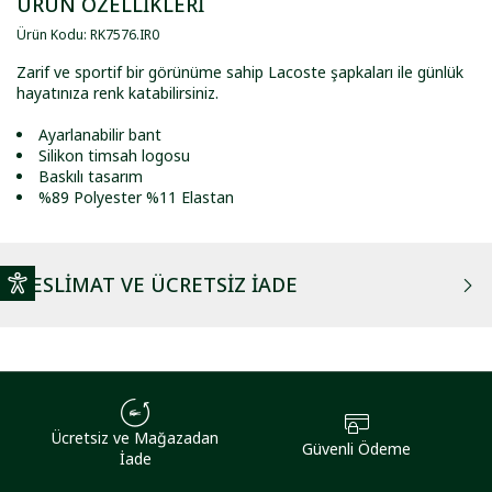
ÜRÜN ÖZELLİKLERİ
Ürün Kodu
:
RK7576
.
IR0
Zarif ve sportif bir görünüme sahip Lacoste şapkaları ile günlük
hayatınıza renk katabilirsiniz.
Ayarlanabilir bant
Silikon timsah logosu
Baskılı tasarım
%89 Polyester %11 Elastan
TESLIMAT VE ÜCRETSIZ İADE
Ücretsiz ve Mağazadan
Güvenli Ödeme
İade