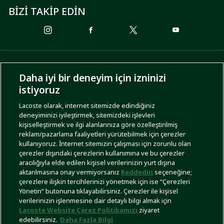
BİZİ TAKİP EDİN
ÖDEME SEÇENEKLERİ
Daha iyi bir deneyim için izninizi
istiyoruz
Lacoste olarak, internet sitemizde edindiğiniz
deneyiminizi iyileştirmek, sitemizdeki işlevleri
KARGO SEÇENEKLERİ
kişiselleştirmek ve ilgi alanlarınıza göre özelleştirilmiş
reklam/pazarlama faaliyetleri yürütebilmek için çerezler
kullanıyoruz. İnternet sitemizin çalışması için zorunlu olan
çerezler dışındaki çerezlerin kullanımına ve bu çerezler
aracılığıyla elde edilen kişisel verilerinizin yurt dışına
aktarılmasına onay vermiyorsanız
Reddedin
seçeneğine;
çerezlere ilişkin tercihlerinizi yönetmek için ise “Çerezleri
Yönetin” butonuna tıklayabilirsiniz. Çerezler ile kişisel
İşlem Rehberi
Site Haritası
Kullanım Şartları
Gizlilik Politikası
Türkiye
verilerinizin işlenmesine dair detaylı bilgi almak için
Lacoste Website Çerez Politikamızı
ziyaret
edebilirsiniz.
Daha Fazla Bilgi