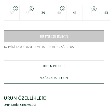
37
38
39
40
41
42
43
SEPETİNİZE EKLEYİN
TAHMİNİ KARGOYA VERİLME TARİHİ
:
10 - 12 AĞUSTOS
BEDEN REHBERİ
MAĞAZADA BULUN
ÜRÜN ÖZELLİKLERİ
Ürün Kodu
:
CH6985
.
29I