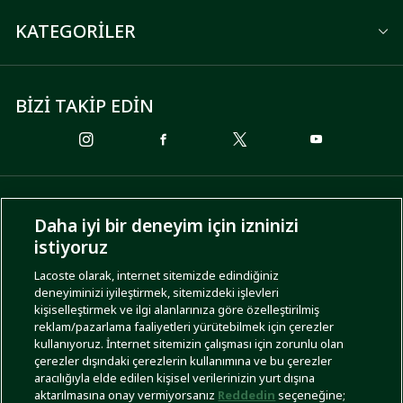
KATEGORİLER
BİZİ TAKİP EDİN
ÖDEME SEÇENEKLERİ
Daha iyi bir deneyim için izninizi
istiyoruz
Lacoste olarak, internet sitemizde edindiğiniz
deneyiminizi iyileştirmek, sitemizdeki işlevleri
KARGO SEÇENEKLERİ
kişiselleştirmek ve ilgi alanlarınıza göre özelleştirilmiş
reklam/pazarlama faaliyetleri yürütebilmek için çerezler
kullanıyoruz. İnternet sitemizin çalışması için zorunlu olan
çerezler dışındaki çerezlerin kullanımına ve bu çerezler
aracılığıyla elde edilen kişisel verilerinizin yurt dışına
aktarılmasına onay vermiyorsanız
Reddedin
seçeneğine;