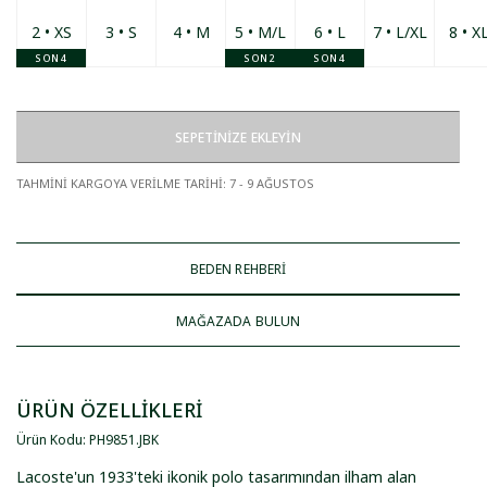
2 • XS
3 • S
4 • M
5 • M/L
6 • L
7 • L/XL
8 • X
SON 4
SON 2
SON 4
SEPETİNİZE EKLEYİN
TAHMİNİ KARGOYA VERİLME TARİHİ
:
7 - 9 AĞUSTOS
BEDEN REHBERİ
MAĞAZADA BULUN
ÜRÜN ÖZELLİKLERİ
Ürün Kodu
:
PH9851
.
JBK
Lacoste'un 1933'teki ikonik polo tasarımından ilham alan