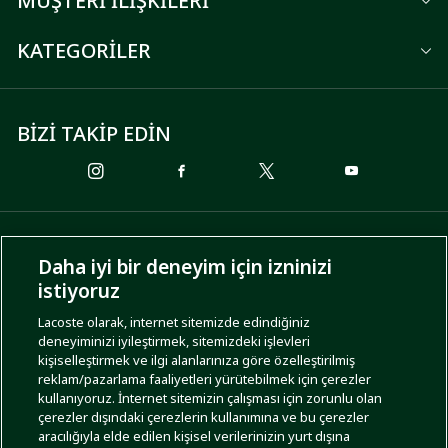
MÜŞTERİ İLİŞKİLERİ
KATEGORİLER
BİZİ TAKİP EDİN
ÖDEME SEÇENEKLERİ
Daha iyi bir deneyim için izninizi
istiyoruz
Lacoste olarak, internet sitemizde edindiğiniz
deneyiminizi iyileştirmek, sitemizdeki işlevleri
KARGO SEÇENEKLERİ
kişiselleştirmek ve ilgi alanlarınıza göre özelleştirilmiş
reklam/pazarlama faaliyetleri yürütebilmek için çerezler
kullanıyoruz. İnternet sitemizin çalışması için zorunlu olan
çerezler dışındaki çerezlerin kullanımına ve bu çerezler
aracılığıyla elde edilen kişisel verilerinizin yurt dışına