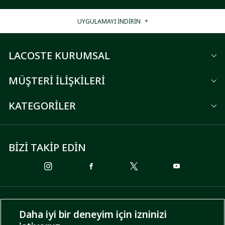
UYGULAMAYI İNDİRİN
LACOSTE KURUMSAL
MÜŞTERİ İLİŞKİLERİ
KATEGORİLER
BİZİ TAKİP EDİN
ÖDEME SEÇENEKLERİ
Daha iyi bir deneyim için izninizi