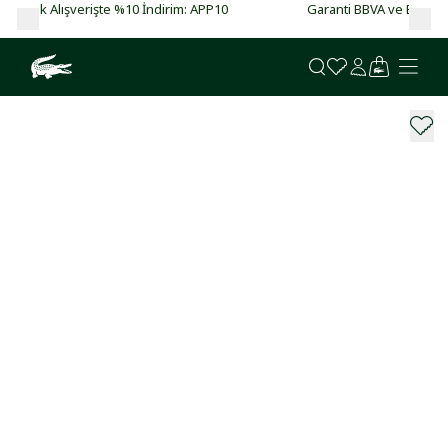
Garanti BBVA ve Bonus kartlarda vade farksız 4 taksit!