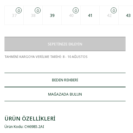
37
38
39
40
41
42
43
SEPETİNİZE EKLEYİN
TAHMİNİ KARGOYA VERİLME TARİHİ
:
8 - 10 AĞUSTOS
BEDEN REHBERİ
MAĞAZADA BULUN
ÜRÜN ÖZELLİKLERİ
Ürün Kodu
:
CH6985
.
2AI