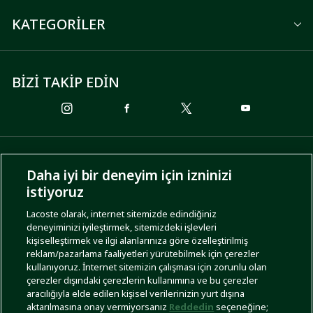
KATEGORİLER
BİZİ TAKİP EDİN
ÖDEME SEÇENEKLERİ
Daha iyi bir deneyim için izninizi
istiyoruz
Lacoste olarak, internet sitemizde edindiğiniz
deneyiminizi iyileştirmek, sitemizdeki işlevleri
KARGO SEÇENEKLERİ
kişiselleştirmek ve ilgi alanlarınıza göre özelleştirilmiş
reklam/pazarlama faaliyetleri yürütebilmek için çerezler
kullanıyoruz. İnternet sitemizin çalışması için zorunlu olan
çerezler dışındaki çerezlerin kullanımına ve bu çerezler
aracılığıyla elde edilen kişisel verilerinizin yurt dışına
aktarılmasına onay vermiyorsanız
Reddedin
seçeneğine;