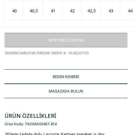
40
40,5
41
42
42,5
43
44
SEPETİNİZE EKLEYİN
TAHMİNİ KARGOYA VERİLME TARİHİ
:
8 - 10 AĞUSTOS
BEDEN REHBERİ
MAĞAZADA BULUN
ÜRÜN ÖZELLİKLERİ
Ürün Kodu
:
742SMA0048T
.
454
70'lerin tadıyla dolu Lacoste Partner sneaker, iş dışı