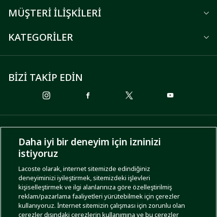
MÜŞTERİ İLİŞKİLERİ
KATEGORİLER
BİZİ TAKİP EDİN
ÖDEME SEÇENEKLERİ
Daha iyi bir deneyim için izninizi
istiyoruz
Lacoste olarak, internet sitemizde edindiğiniz
deneyiminizi iyileştirmek, sitemizdeki işlevleri
KARGO SEÇENEKLERİ
kişiselleştirmek ve ilgi alanlarınıza göre özelleştirilmiş
reklam/pazarlama faaliyetleri yürütebilmek için çerezler
kullanıyoruz. İnternet sitemizin çalışması için zorunlu olan
çerezler dışındaki çerezlerin kullanımına ve bu çerezler