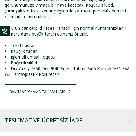
görünümünüze vintage bir hava katacak. Koşucu silüeti,
yumuşak kontrast kenar çizgileri ile katmanlı pürüzsüz deri üst
kısımlarla oluşturulmuş.
Bu ürün dar kalıplıdır. İdeal rahatlık için normal numaranızdan 1
numara daha büyük tercih etmeniz önerilir.
Tekstil astar
Kauçuk taban
İşlemeli timsah logosu
Bağcıklı silüet
Dış Yüzey: %60 Deri %40 Süet ; Taban: %66 Kauçuk %31 EVA
%3 Termoplastik Poliüretan
BAKIM VE YIKAMA TALİMATLARI
TESLIMAT VE ÜCRETSIZ İADE