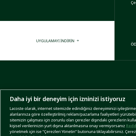
Çe
UYGULAMAYI İNDİRİN
ÖD
Daha iyi bir deneyim için izninizi istiyoruz
Lacoste olarak, internet sitemizde edindiğiniz deneyiminizi iyileştirmek,
alanlarınıza göre özelleştirilmiş reklam/pazarlama faaliyetleri yürütebi
sitemizin çalışması için zorunlu olan çerezler dışındaki çerezlerin kull
İşlem Rehberi
Site Haritası
Kullanım Şartları
Gizlilik Politikası
kişisel verilerinizin yurt dışına aktarılmasına onay vermiyorsanız
Redd
yönetmek için ise “Çerezleri Yönetin” butonuna tıklayabilirsiniz. Çerezle