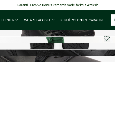
Garanti BBVA ve Bonus kartlarda vade farksız 4 taksit!
 GELENLER
WE ARE LACOSTE
KENDİ POLONUZU YARATIN