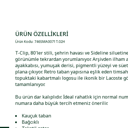
ÜRÜN ÖZELLİKLERİ
Ürün Kodu
:
746SMA0071T
.
02H
T-Clip, 80'ler stili, şehrin havası ve Sideline siluetin
görünümle tekrardan yorumlanıyor. Arşivden ilham a
ayakkabısı, yumuşak derisi, pigmentli yüzeyi ve süet
plana çıkıyor. Retro taban yapısına eşlik eden timsah
topuktaki kabartmalı logosu ile ikonik bir Lacoste
tamamlanıyor.
Bu ürün dar kalıplıdır. İdeal rahatlık için normal n
numara daha büyük tercih etmeniz önerilir.
Kauçuk taban
Bağcıklı