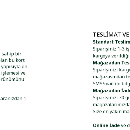
TESLIMAT VE
Standart Tesli
Siparişiniz 1-3 i
e sahip bir
kargoya verildiği
lan bu kort
Mağazadan Tes
 yapısıyla ön
Siparişinizi kar
 işlemesi ve
mağazasından tes
 görünümünü
SMS/mail ile bilg
Mağazadan İad
Siparişinizi 30 g
umaranızdan 1
mağazalarımızdan
Size en yakın m
Online İade
ve d