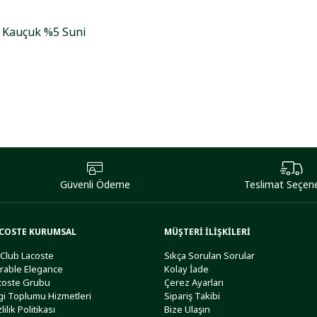
5 Kauçuk %5 Suni
Güvenli Ödeme
Teslimat Seçene
COSTE KURUMSAL
MÜŞTERİ İLİŞKİLERİ
 Club Lacoste
Sıkça Sorulan Sorular
rable Elegance
Kolay İade
coste Grubu
Çerez Ayarları
lgi Toplumu Hizmetleri
Sipariş Takibi
lilik Politikası
Bize Ulaşın