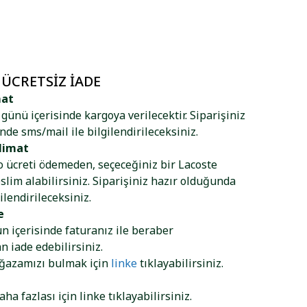
 ÜCRETSIZ İADE
mat
ş günü içerisinde kargoya verilecektir. Siparişiniz
nde sms/mail ile bilgilendirileceksiniz.
limat
go ücreti ödemeden, seçeceğiniz bir Lacoste
lim alabilirsiniz. Siparişiniz hazır olduğunda
ilendirileceksiniz.
e
ün içerisinde faturanız ile beraber
 iade edebilirsiniz.
ağazamızı bulmak için
linke
tıklayabilirsiniz.
aha fazlası için
linke
tıklayabilirsiniz.