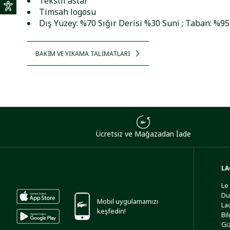
Tekstil astar
Timsah logosu
Dış Yüzey: %70 Sığır Derisi %30 Suni ; Taban: %9
BAKIM VE YIKAMA TALİMATLARI
Ücretsiz ve Mağazadan İade
LA
Le
Du
Mobil uygulamamızı
La
keşfedin!
Bi
Giz