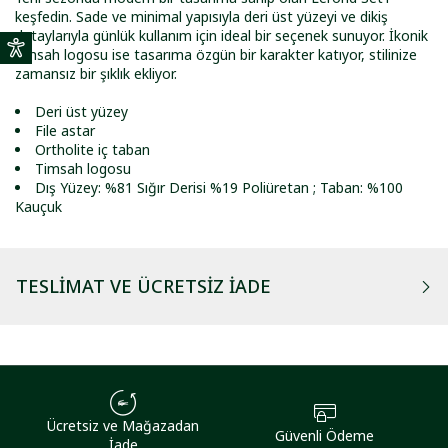
keşfedin. Sade ve minimal yapısıyla deri üst yüzeyi ve dikiş
detaylarıyla günlük kullanım için ideal bir seçenek sunuyor. İkonik
timsah logosu ise tasarıma özgün bir karakter katıyor, stilinize
zamansız bir şıklık ekliyor.
Deri üst yüzey
File astar
Ortholite iç taban
Timsah logosu
Dış Yüzey: %81 Sığır Derisi %19 Poliüretan ; Taban: %100
Kauçuk
TESLIMAT VE ÜCRETSIZ İADE
Ücretsiz ve Mağazadan
Güvenli Ödeme
İade