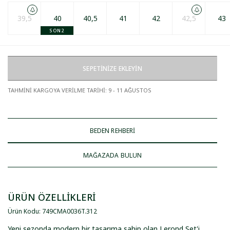
39,5
40
40,5
41
42
42,5
43
SON 2
SEPETİNİZE EKLEYİN
TAHMİNİ KARGOYA VERİLME TARİHİ
:
9 - 11 AĞUSTOS
BEDEN REHBERİ
MAĞAZADA BULUN
ÜRÜN ÖZELLİKLERİ
Ürün Kodu
:
749CMA0036T
.
312
Yeni sezonda modern bir tasarıma sahip olan Lerond Set'i