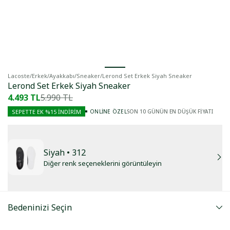
Lacoste
/
Erkek
/
Ayakkabı
/
Sneaker
/
Lerond Set Erkek Siyah Sneaker
Lerond Set Erkek Siyah Sneaker
4.493 TL
5.990 TL
SON 10 GÜNÜN EN DÜŞÜK FİYATI
SEPETTE EK %15 İNDIRIM
ONLINE ÖZEL
Siyah
• 312
Diğer renk seçeneklerini görüntüleyin
Bedeninizi Seçin