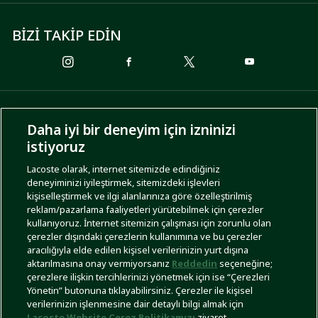
BİZİ TAKİP EDİN
ÖDEME SEÇENEKLERİ
Daha iyi bir deneyim için izninizi
istiyoruz
Lacoste olarak, internet sitemizde edindiğiniz
deneyiminizi iyileştirmek, sitemizdeki işlevleri
KARGO SEÇENEKLERİ
kişiselleştirmek ve ilgi alanlarınıza göre özelleştirilmiş
reklam/pazarlama faaliyetleri yürütebilmek için çerezler
kullanıyoruz. İnternet sitemizin çalışması için zorunlu olan
çerezler dışındaki çerezlerin kullanımına ve bu çerezler
aracılığıyla elde edilen kişisel verilerinizin yurt dışına
aktarılmasına onay vermiyorsanız
Reddedin
seçeneğine;
çerezlere ilişkin tercihlerinizi yönetmek için ise “Çerezleri
Yönetin” butonuna tıklayabilirsiniz. Çerezler ile kişisel
İşlem Rehberi
Site Haritası
Kullanım Şartları
Gizlilik Politikası
Türkiye
verilerinizin işlenmesine dair detaylı bilgi almak için
Lacoste Website Çerez Politikamızı
ziyaret